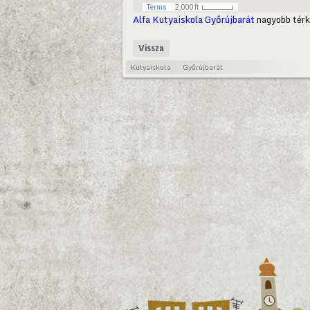
Alfa Kutyaiskola Győrújbarát
nagyobb térk
Vissza
Kutyaiskola
Győrújbarát