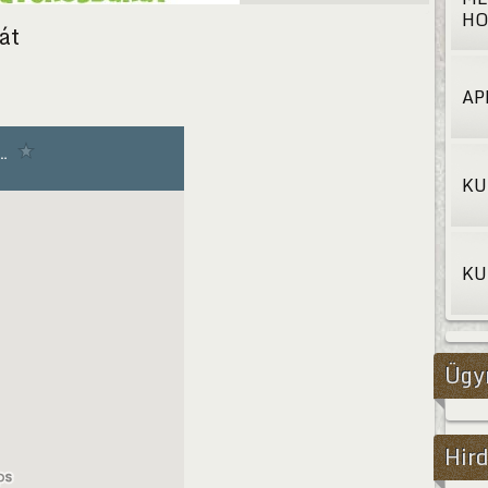
HO
át
AP
KU
KU
Ügy
Hird