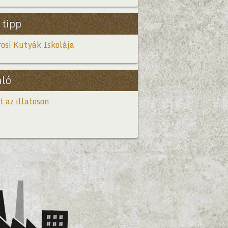
 tipp
osi Kutyák Iskolája
nló
t az illatoson