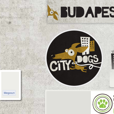
CityDogs
Megoszt