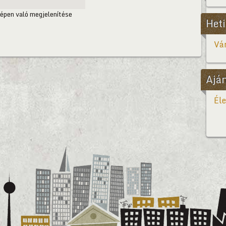
épen való megjelenítése
Heti
Vár
Ajá
Éle