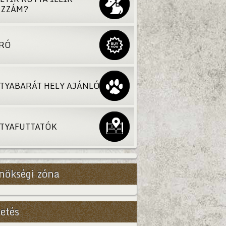
ZZÁM?
RÓ
TYABARÁT HELY AJÁNLÓ
TYAFUTTATÓK
nökségi zóna
etés