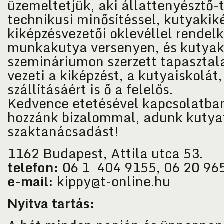
üzemeltetjük, aki állattenyésztő-
technikusi minősítéssel, kutyakik
kiképzésvezetői oklevéllel rendel
munkakutya versenyen, és kutyak
szemináriumon szerzett tapasztala
vezeti a kiképzést, a kutyaiskolát,
szállításáért is ő a felelős.
Kedvence etetésével kapcsolatban
hozzánk bizalommal, adunk kutya
szaktanácsadást!
1162 Budapest, Attila utca 53.
telefon:
06 1 404 9155, 06 20 96
e-mail:
kippy@t-online.hu
Nyitva tartás: