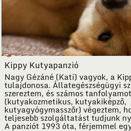
Kippy Kutyapanzió
Nagy Gézáné (Kati) vagyok, a Kip
tulajdonosa. Állategészségügyi sz
szereztem, és számos tanfolyamo
(kutyakozmetikus, kutyakiképző,
kutyagyógymasszőr) végeztem, h
teljesebb szolgáltatást tudjunk ny
A panziót 1993 óta, férjemmel eg