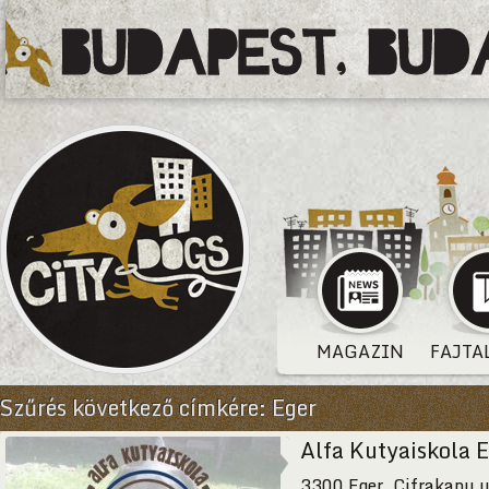
MAGAZIN
FAJTA
Szűrés következő címkére:
Eger
Alfa Kutyaiskola 
3300 Eger, Cifrakapu u