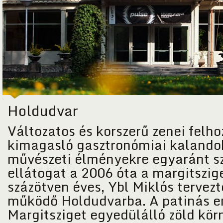
Holdudvar
Változatos és korszerű zenei felho
kimagasló gasztronómiai kalando
művészeti élményekre egyaránt sz
ellátogat a 2006 óta a margitszig
százötven éves, Ybl Miklós tervez
működő Holdudvarba. A patinás en
Margitsziget egyedülálló zöld kör