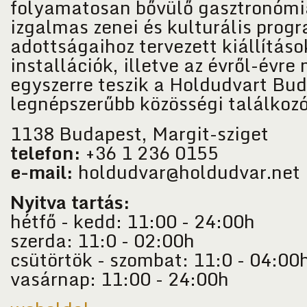
folyamatosan bővülő gasztronómia
izgalmas zenei és kulturális prog
adottságaihoz tervezett kiállításo
installációk, illetve az évről-évr
egyszerre teszik a Holdudvart Bu
legnépszerűbb közösségi találkoz
1138 Budapest, Margit-sziget
telefon:
+36 1 236 0155
e-mail:
holdudvar@holdudvar.net
Nyitva tartás:
hétfő - kedd: 11:00 - 24:00h
szerda: 11:0 - 02:00h
csütörtök - szombat: 11:0 - 04:00
vasárnap: 11:00 - 24:00h