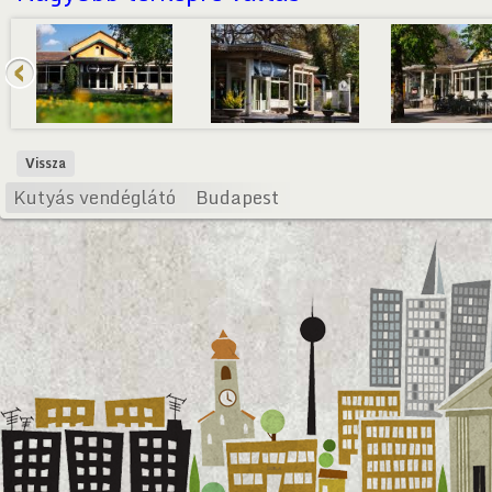
Vissza
Kutyás vendéglátó
Budapest