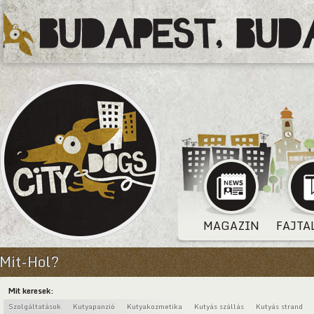
MAGAZIN
FAJTA
Mit-Hol?
Mit keresek:
Szolgáltatások
Kutyapanzió
Kutyakozmetika
Kutyás szállás
Kutyás strand