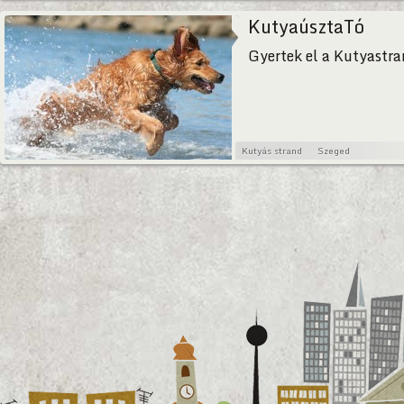
KutyaúsztaTó
Gyertek el a Kutyastra
Kutyás strand
Szeged