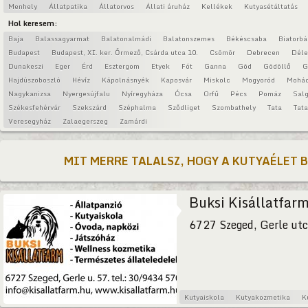
Menhely
Állatpatika
Állatorvos
Állati áruház
Kellékek
Kutyasétáltatás
Hol keresem:
Baja
Balassagyarmat
Balatonalmádi
Balatonszemes
Békéscsaba
Biatorbá
Budapest
Budapest, XI. ker. Őrmező, Csárda utca 10.
Csömör
Debrecen
Déle
Dunakeszi
Eger
Érd
Esztergom
Etyek
Fót
Ganna
Göd
Gödöllő
G
Hajdúszoboszló
Hévíz
Kápolnásnyék
Kaposvár
Miskolc
Mogyoród
Mohá
Nagykanizsa
Nyergesújfalu
Nyíregyháza
Ócsa
Orfű
Pécs
Pomáz
Salg
Székesfehérvár
Szekszárd
Széphalma
Sződliget
Szombathely
Tata
Tat
Veresegyház
Zalaegerszeg
Zamárdi
MIT MERRE TALALSZ, HOGY A KUTYAÉLET 
Buksi Kisállatfar
6727 Szeged, Gerle utc
Kutyaiskola
Kutyakozmetika
K