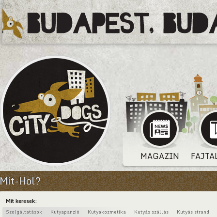
MAGAZIN
FAJTA
Mit-Hol?
Mit keresek:
Szolgáltatások
Kutyapanzió
Kutyakozmetika
Kutyás szállás
Kutyás strand