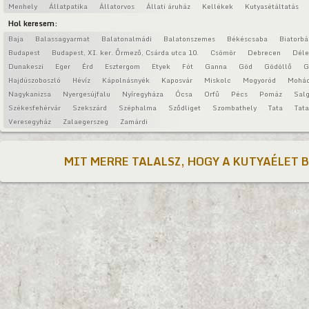
Menhely
Állatpatika
Állatorvos
Állati áruház
Kellékek
Kutyasétáltatás
Hol keresem:
Baja
Balassagyarmat
Balatonalmádi
Balatonszemes
Békéscsaba
Biatorbá
Budapest
Budapest, XI. ker. Őrmező, Csárda utca 10.
Csömör
Debrecen
Déle
Dunakeszi
Eger
Érd
Esztergom
Etyek
Fót
Ganna
Göd
Gödöllő
G
Hajdúszoboszló
Hévíz
Kápolnásnyék
Kaposvár
Miskolc
Mogyoród
Mohá
Nagykanizsa
Nyergesújfalu
Nyíregyháza
Ócsa
Orfű
Pécs
Pomáz
Salg
Székesfehérvár
Szekszárd
Széphalma
Sződliget
Szombathely
Tata
Tat
Veresegyház
Zalaegerszeg
Zamárdi
MIT MERRE TALALSZ, HOGY A KUTYAÉLET 