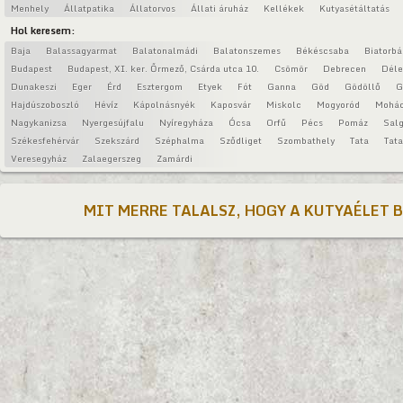
Menhely
Állatpatika
Állatorvos
Állati áruház
Kellékek
Kutyasétáltatás
Hol keresem:
Baja
Balassagyarmat
Balatonalmádi
Balatonszemes
Békéscsaba
Biatorbá
Budapest
Budapest, XI. ker. Őrmező, Csárda utca 10.
Csömör
Debrecen
Déle
Dunakeszi
Eger
Érd
Esztergom
Etyek
Fót
Ganna
Göd
Gödöllő
G
Hajdúszoboszló
Hévíz
Kápolnásnyék
Kaposvár
Miskolc
Mogyoród
Mohá
Nagykanizsa
Nyergesújfalu
Nyíregyháza
Ócsa
Orfű
Pécs
Pomáz
Salg
Székesfehérvár
Szekszárd
Széphalma
Sződliget
Szombathely
Tata
Tat
Veresegyház
Zalaegerszeg
Zamárdi
MIT MERRE TALALSZ, HOGY A KUTYAÉLET 