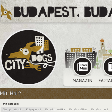
MAGAZIN
FAJTA
Mit-Hol?
Mit keresek:
Szolgáltatások
Kutyapanzió
Kutyakozmetika
Kutyás szállás
Kutyás strand