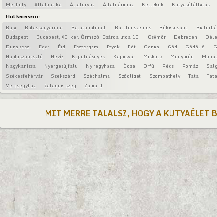
Menhely
Állatpatika
Állatorvos
Állati áruház
Kellékek
Kutyasétáltatás
Hol keresem:
Baja
Balassagyarmat
Balatonalmádi
Balatonszemes
Békéscsaba
Biatorbá
Budapest
Budapest, XI. ker. Őrmező, Csárda utca 10.
Csömör
Debrecen
Déle
Dunakeszi
Eger
Érd
Esztergom
Etyek
Fót
Ganna
Göd
Gödöllő
G
Hajdúszoboszló
Hévíz
Kápolnásnyék
Kaposvár
Miskolc
Mogyoród
Mohá
Nagykanizsa
Nyergesújfalu
Nyíregyháza
Ócsa
Orfű
Pécs
Pomáz
Salg
Székesfehérvár
Szekszárd
Széphalma
Sződliget
Szombathely
Tata
Tat
Veresegyház
Zalaegerszeg
Zamárdi
MIT MERRE TALALSZ, HOGY A KUTYAÉLET 