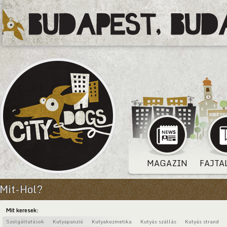
MAGAZIN
FAJTA
Mit-Hol?
Mit keresek:
Szolgáltatások
Kutyapanzió
Kutyakozmetika
Kutyás szállás
Kutyás strand