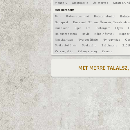
Menhely
Állatpatika
Állatorvos
Állati áruh
Hol keresem:
Baja
Balassagyarmat
Balatonalmádi
Balat
Budapest
Budapest, XI. ker. Őrmező, Csárda utca
Dunakeszi
Eger
Érd
Esztergom
Etyek
F
Hajdúszoboszló
Hévíz
Kápolnásnyék
Kaposv
Nagykanizsa
Nyergesújfalu
Nyíregyháza
Óc
Székesfehérvár
Szekszárd
Széphalma
Sződl
Veresegyház
Zalaegerszeg
Zamárdi
MIT MERRE TALALSZ,