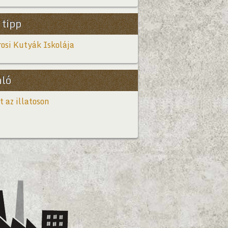
 tipp
osi Kutyák Iskolája
nló
t az illatoson