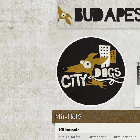
CityDogs
Mit-Hol?
Mit keresek:
Szolgáltatások
Kutyapanzió
Kutyakozmetika