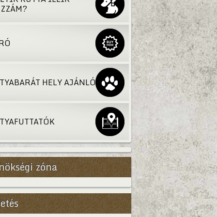
ZZÁM?
RÓ
TYABARÁT HELY AJÁNLÓ
TYAFUTTATÓK
nökségi zóna
etés