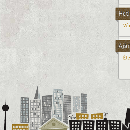
Heti
Vár
Ajá
Éle