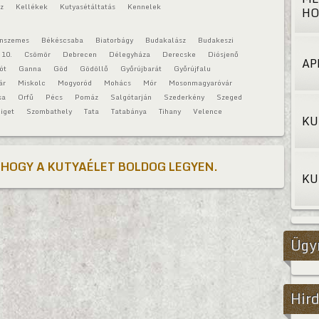
áz
Kellékek
Kutyasétáltatás
Kennelek
HO
onszemes
Békéscsaba
Biatorbágy
Budakalász
Budakeszi
 10.
Csömör
Debrecen
Délegyháza
Derecske
Diósjenő
AP
ót
Ganna
Göd
Gödöllő
Győrújbarát
Győrújfalu
ár
Miskolc
Mogyoród
Mohács
Mór
Mosonmagyaróvár
sa
Orfű
Pécs
Pomáz
Salgótarján
Szederkény
Szeged
iget
Szombathely
Tata
Tatabánya
Tihany
Velence
KU
 HOGY A KUTYAÉLET BOLDOG LEGYEN.
KU
Ügy
Hird