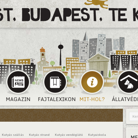
MAGAZIN
FAJTALEXIKON
MIT-HOL?
ÁLLATVÉD
Kutyás szállás
Kutyás strand
Kutyás vendéglátó
Kutyaiskola
ME