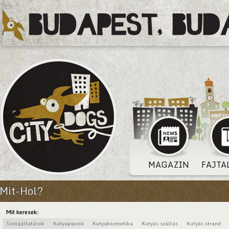
MAGAZIN
FAJTA
Mit-Hol?
Mit keresek:
Szolgáltatások
Kutyapanzió
Kutyakozmetika
Kutyás szállás
Kutyás strand