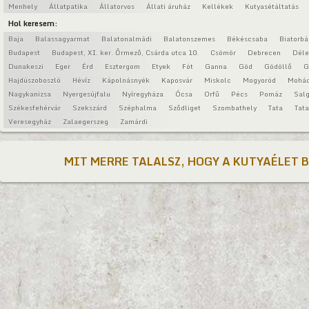
Menhely
Állatpatika
Állatorvos
Állati áruház
Kellékek
Kutyasétáltatás
Hol keresem:
Baja
Balassagyarmat
Balatonalmádi
Balatonszemes
Békéscsaba
Biatorbá
Budapest
Budapest, XI. ker. Őrmező, Csárda utca 10.
Csömör
Debrecen
Déle
Dunakeszi
Eger
Érd
Esztergom
Etyek
Fót
Ganna
Göd
Gödöllő
G
Hajdúszoboszló
Hévíz
Kápolnásnyék
Kaposvár
Miskolc
Mogyoród
Mohá
Nagykanizsa
Nyergesújfalu
Nyíregyháza
Ócsa
Orfű
Pécs
Pomáz
Salg
Székesfehérvár
Szekszárd
Széphalma
Sződliget
Szombathely
Tata
Tat
Veresegyház
Zalaegerszeg
Zamárdi
MIT MERRE TALALSZ, HOGY A KUTYAÉLET 