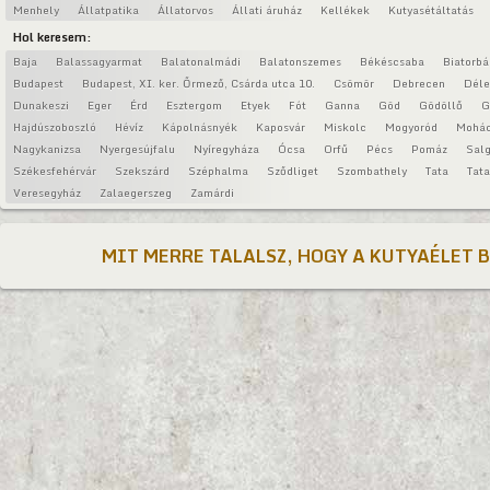
Menhely
Állatpatika
Állatorvos
Állati áruház
Kellékek
Kutyasétáltatás
Hol keresem:
Baja
Balassagyarmat
Balatonalmádi
Balatonszemes
Békéscsaba
Biatorbá
Budapest
Budapest, XI. ker. Őrmező, Csárda utca 10.
Csömör
Debrecen
Déle
Dunakeszi
Eger
Érd
Esztergom
Etyek
Fót
Ganna
Göd
Gödöllő
G
Hajdúszoboszló
Hévíz
Kápolnásnyék
Kaposvár
Miskolc
Mogyoród
Mohá
Nagykanizsa
Nyergesújfalu
Nyíregyháza
Ócsa
Orfű
Pécs
Pomáz
Salg
Székesfehérvár
Szekszárd
Széphalma
Sződliget
Szombathely
Tata
Tat
Veresegyház
Zalaegerszeg
Zamárdi
MIT MERRE TALALSZ, HOGY A KUTYAÉLET 