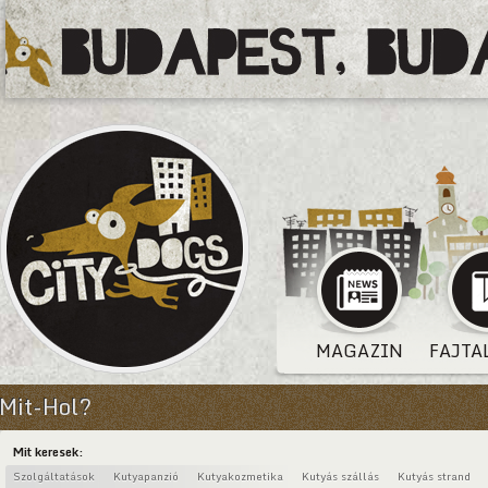
MAGAZIN
FAJTA
Mit-Hol?
Mit keresek:
Szolgáltatások
Kutyapanzió
Kutyakozmetika
Kutyás szállás
Kutyás strand