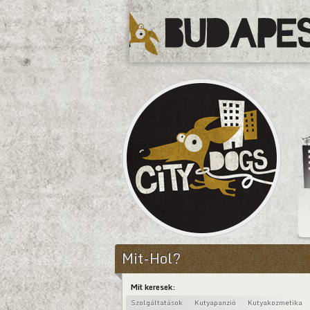
CityDogs
Mit-Hol?
Mit keresek:
Szolgáltatások
Kutyapanzió
Kutyakozmetika