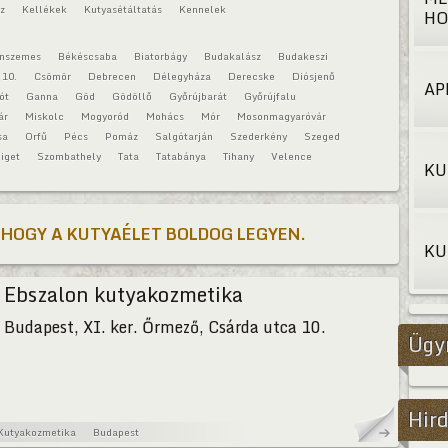
áz
Kellékek
Kutyasétáltatás
Kennelek
HO
onszemes
Békéscsaba
Biatorbágy
Budakalász
Budakeszi
 10.
Csömör
Debrecen
Délegyháza
Derecske
Diósjenő
AP
ót
Ganna
Göd
Gödöllő
Győrújbarát
Győrújfalu
ár
Miskolc
Mogyoród
Mohács
Mór
Mosonmagyaróvár
sa
Orfű
Pécs
Pomáz
Salgótarján
Szederkény
Szeged
iget
Szombathely
Tata
Tatabánya
Tihany
Velence
KU
 HOGY A KUTYAÉLET BOLDOG LEGYEN.
KU
Ebszalon kutyakozmetika
Budapest, XI. ker. Őrmező, Csárda utca 10.
Ügy
Hird
Kutyakozmetika
Budapest