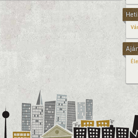
Heti
Vár
Ajá
Éle