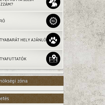
ZZÁM?
RÓ
TYABARÁT HELY AJÁNLÓ
TYAFUTTATÓK
nökségi zóna
Bővebb
etés