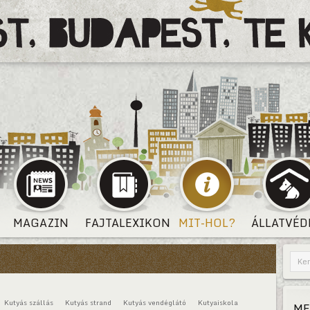
MAGAZIN
FAJTALEXIKON
MIT-HOL?
ÁLLATVÉD
Kutyás szállás
Kutyás strand
Kutyás vendéglátó
Kutyaiskola
ME