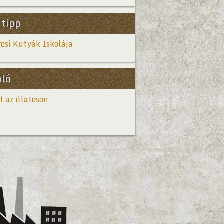
 tipp
osi Kutyák Iskolája
nló
t az illatoson