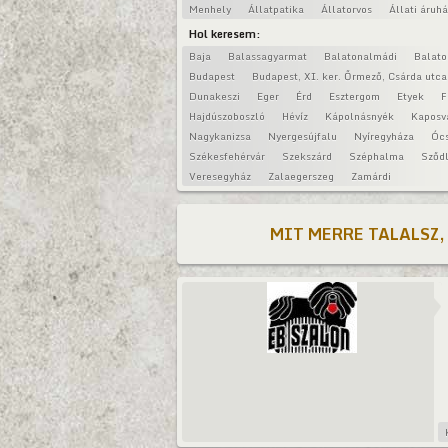
Menhely
Állatpatika
Állatorvos
Állati áruh
Hol keresem:
Baja
Balassagyarmat
Balatonalmádi
Balat
Budapest
Budapest, XI. ker. Őrmező, Csárda utca
Dunakeszi
Eger
Érd
Esztergom
Etyek
F
Hajdúszoboszló
Hévíz
Kápolnásnyék
Kaposv
Nagykanizsa
Nyergesújfalu
Nyíregyháza
Óc
Székesfehérvár
Szekszárd
Széphalma
Sződl
Veresegyház
Zalaegerszeg
Zamárdi
MIT MERRE TALALSZ,