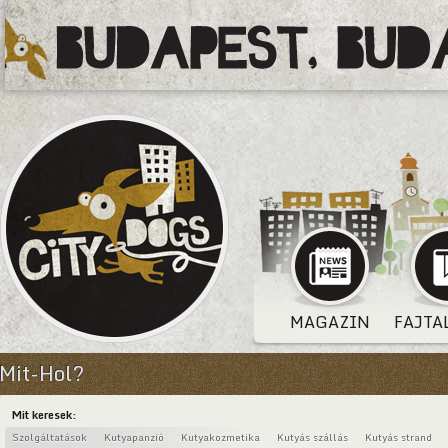
MAGAZIN
FAJTA
Mit-Hol?
Mit keresek:
Szolgáltatások
Kutyapanzió
Kutyakozmetika
Kutyás szállás
Kutyás strand