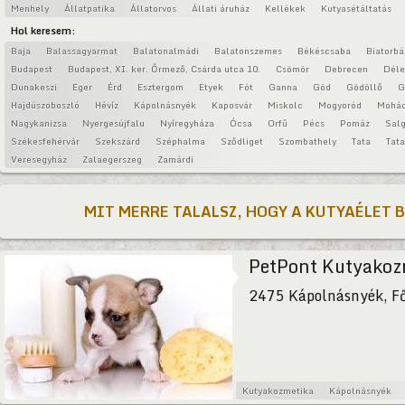
Menhely
Állatpatika
Állatorvos
Állati áruház
Kellékek
Kutyasétáltatás
Hol keresem:
Baja
Balassagyarmat
Balatonalmádi
Balatonszemes
Békéscsaba
Biatorbá
Budapest
Budapest, XI. ker. Őrmező, Csárda utca 10.
Csömör
Debrecen
Déle
Dunakeszi
Eger
Érd
Esztergom
Etyek
Fót
Ganna
Göd
Gödöllő
G
Hajdúszoboszló
Hévíz
Kápolnásnyék
Kaposvár
Miskolc
Mogyoród
Mohá
Nagykanizsa
Nyergesújfalu
Nyíregyháza
Ócsa
Orfű
Pécs
Pomáz
Salg
Székesfehérvár
Szekszárd
Széphalma
Sződliget
Szombathely
Tata
Tat
Veresegyház
Zalaegerszeg
Zamárdi
MIT MERRE TALALSZ, HOGY A KUTYAÉLET 
PetPont Kutyakoz
2475 Kápolnásnyék, Fő
Kutyakozmetika
Kápolnásnyék