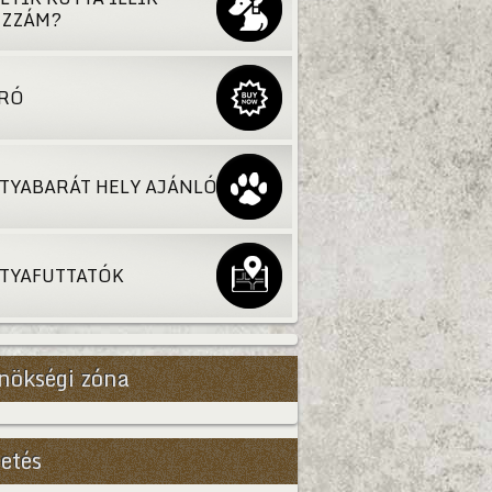
ZZÁM?
RÓ
TYABARÁT HELY AJÁNLÓ
TYAFUTTATÓK
nökségi zóna
etés