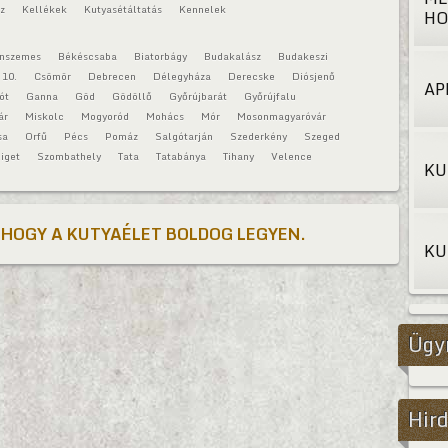
áz
Kellékek
Kutyasétáltatás
Kennelek
HO
onszemes
Békéscsaba
Biatorbágy
Budakalász
Budakeszi
 10.
Csömör
Debrecen
Délegyháza
Derecske
Diósjenő
AP
ót
Ganna
Göd
Gödöllő
Győrújbarát
Győrújfalu
ár
Miskolc
Mogyoród
Mohács
Mór
Mosonmagyaróvár
sa
Orfű
Pécs
Pomáz
Salgótarján
Szederkény
Szeged
iget
Szombathely
Tata
Tatabánya
Tihany
Velence
KU
 HOGY A KUTYAÉLET BOLDOG LEGYEN.
KU
Ügy
Hird