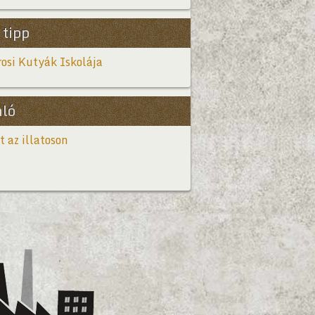
 tipp
osi Kutyák Iskolája
nló
t az illatoson