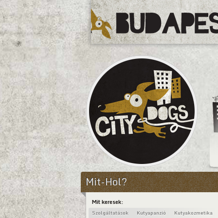
CityDogs
Mit-Hol?
Mit keresek:
Szolgáltatások
Kutyapanzió
Kutyakozmetika