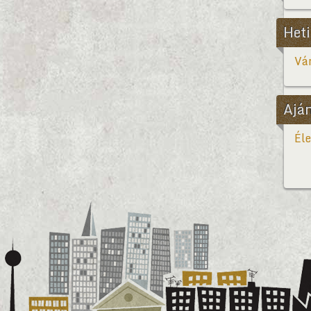
Heti
Vár
Ajá
Éle