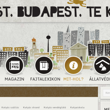
MAGAZIN
FAJTALEXIKON
MIT-HOL?
ÁLLATVÉD
Kutyás szállás
Kutyás strand
Kutyás vendéglátó
Kutyaiskola
ME