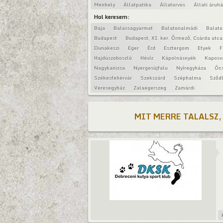
Menhely
Állatpatika
Állatorvos
Állati áruh
Hol keresem:
Baja
Balassagyarmat
Balatonalmádi
Balat
Budapest
Budapest, XI. ker. Őrmező, Csárda utca
Dunakeszi
Eger
Érd
Esztergom
Etyek
F
Hajdúszoboszló
Hévíz
Kápolnásnyék
Kaposv
Nagykanizsa
Nyergesújfalu
Nyíregyháza
Óc
Székesfehérvár
Szekszárd
Széphalma
Sződl
Veresegyház
Zalaegerszeg
Zamárdi
MIT MERRE TALALSZ,