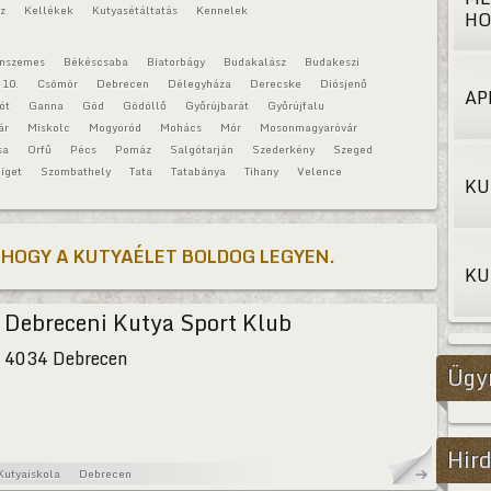
áz
Kellékek
Kutyasétáltatás
Kennelek
HO
onszemes
Békéscsaba
Biatorbágy
Budakalász
Budakeszi
 10.
Csömör
Debrecen
Délegyháza
Derecske
Diósjenő
AP
ót
Ganna
Göd
Gödöllő
Győrújbarát
Győrújfalu
ár
Miskolc
Mogyoród
Mohács
Mór
Mosonmagyaróvár
sa
Orfű
Pécs
Pomáz
Salgótarján
Szederkény
Szeged
iget
Szombathely
Tata
Tatabánya
Tihany
Velence
KU
 HOGY A KUTYAÉLET BOLDOG LEGYEN.
KU
Debreceni Kutya Sport Klub
4034 Debrecen
Ügy
Hird
Kutyaiskola
Debrecen