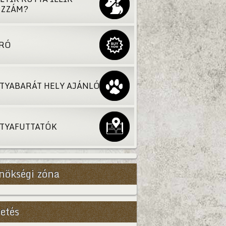
ZZÁM?
RÓ
TYABARÁT HELY AJÁNLÓ
TYAFUTTATÓK
nökségi zóna
Bővebb
etés