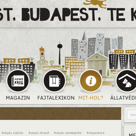
MAGAZIN
FAJTALEXIKON
MIT-HOL?
ÁLLATVÉD
Kutyás szállás
Kutyás strand
Kutyás vendéglátó
Kutyaiskola
ME