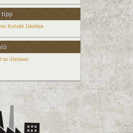
 tipp
osi Kutyák Iskolája
nló
t az illatoson