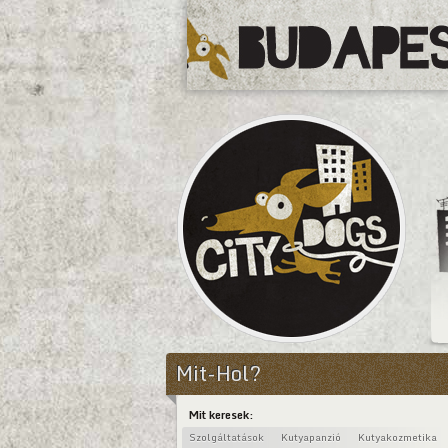
CityDogs
Mit-Hol?
Mit keresek:
Szolgáltatások
Kutyapanzió
Kutyakozmetika