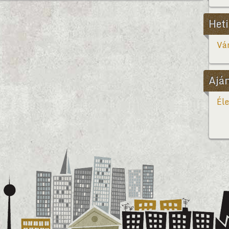
Heti
Vár
Ajá
Éle