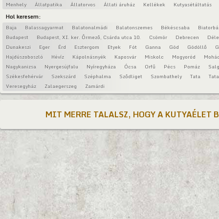
Menhely
Állatpatika
Állatorvos
Állati áruház
Kellékek
Kutyasétáltatás
Hol keresem:
Baja
Balassagyarmat
Balatonalmádi
Balatonszemes
Békéscsaba
Biatorbá
Budapest
Budapest, XI. ker. Őrmező, Csárda utca 10.
Csömör
Debrecen
Déle
Dunakeszi
Eger
Érd
Esztergom
Etyek
Fót
Ganna
Göd
Gödöllő
G
Hajdúszoboszló
Hévíz
Kápolnásnyék
Kaposvár
Miskolc
Mogyoród
Mohá
Nagykanizsa
Nyergesújfalu
Nyíregyháza
Ócsa
Orfű
Pécs
Pomáz
Salg
Székesfehérvár
Szekszárd
Széphalma
Sződliget
Szombathely
Tata
Tat
Veresegyház
Zalaegerszeg
Zamárdi
MIT MERRE TALALSZ, HOGY A KUTYAÉLET 