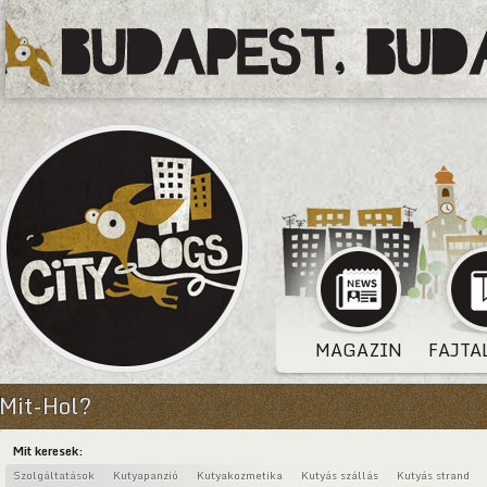
MAGAZIN
FAJTA
Mit-Hol?
Mit keresek:
Szolgáltatások
Kutyapanzió
Kutyakozmetika
Kutyás szállás
Kutyás strand