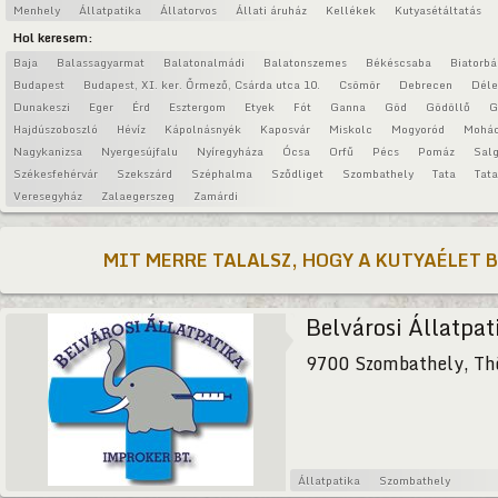
Menhely
Állatpatika
Állatorvos
Állati áruház
Kellékek
Kutyasétáltatás
Hol keresem:
Baja
Balassagyarmat
Balatonalmádi
Balatonszemes
Békéscsaba
Biatorbá
Budapest
Budapest, XI. ker. Őrmező, Csárda utca 10.
Csömör
Debrecen
Déle
Dunakeszi
Eger
Érd
Esztergom
Etyek
Fót
Ganna
Göd
Gödöllő
G
Hajdúszoboszló
Hévíz
Kápolnásnyék
Kaposvár
Miskolc
Mogyoród
Mohá
Nagykanizsa
Nyergesújfalu
Nyíregyháza
Ócsa
Orfű
Pécs
Pomáz
Salg
Székesfehérvár
Szekszárd
Széphalma
Sződliget
Szombathely
Tata
Tat
Veresegyház
Zalaegerszeg
Zamárdi
MIT MERRE TALALSZ, HOGY A KUTYAÉLET 
Belvárosi Állatpat
9700 Szombathely, Thö
Állatpatika
Szombathely