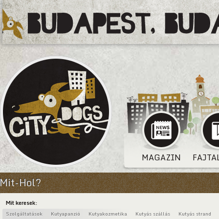
MAGAZIN
FAJTA
Mit-Hol?
Mit keresek:
Szolgáltatások
Kutyapanzió
Kutyakozmetika
Kutyás szállás
Kutyás strand