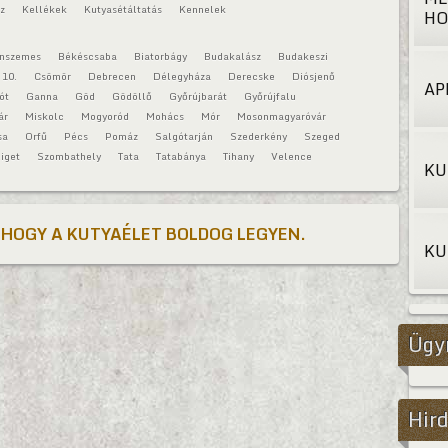
áz
Kellékek
Kutyasétáltatás
Kennelek
HO
onszemes
Békéscsaba
Biatorbágy
Budakalász
Budakeszi
 10.
Csömör
Debrecen
Délegyháza
Derecske
Diósjenő
AP
ót
Ganna
Göd
Gödöllő
Győrújbarát
Győrújfalu
ár
Miskolc
Mogyoród
Mohács
Mór
Mosonmagyaróvár
sa
Orfű
Pécs
Pomáz
Salgótarján
Szederkény
Szeged
iget
Szombathely
Tata
Tatabánya
Tihany
Velence
KU
 HOGY A KUTYAÉLET BOLDOG LEGYEN.
KU
Ügy
Hird