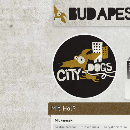
CityDogs
Mit-Hol?
Mit keresek:
Szolgáltatások
Kutyapanzió
Kutyakozmetika