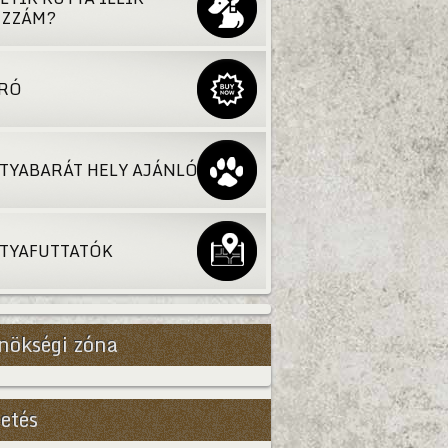
ZZÁM?
RÓ
TYABARÁT HELY AJÁNLÓ
TYAFUTTATÓK
nökségi zóna
etés