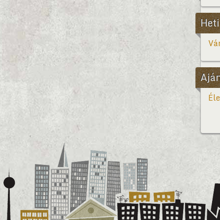
Heti
Vár
Ajá
Éle