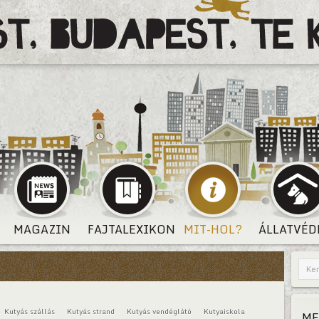
MAGAZIN
FAJTALEXIKON
MIT-HOL?
ÁLLATVÉD
Kutyás szállás
Kutyás strand
Kutyás vendéglátó
Kutyaiskola
ME