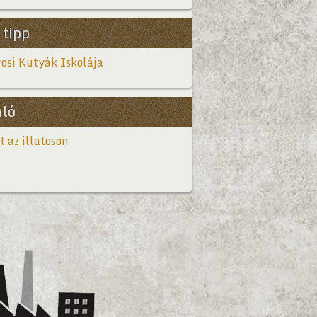
 tipp
osi Kutyák Iskolája
nló
t az illatoson