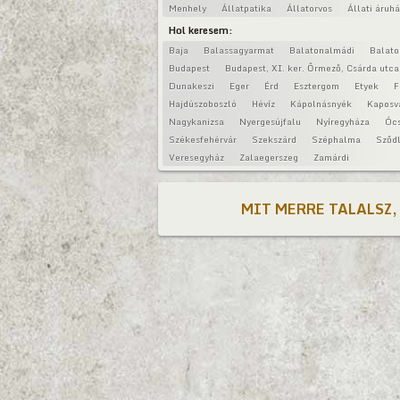
Menhely
Állatpatika
Állatorvos
Állati áruh
Hol keresem:
Baja
Balassagyarmat
Balatonalmádi
Balat
Budapest
Budapest, XI. ker. Őrmező, Csárda utca
Dunakeszi
Eger
Érd
Esztergom
Etyek
F
Hajdúszoboszló
Hévíz
Kápolnásnyék
Kaposv
Nagykanizsa
Nyergesújfalu
Nyíregyháza
Óc
Székesfehérvár
Szekszárd
Széphalma
Sződl
Veresegyház
Zalaegerszeg
Zamárdi
MIT MERRE TALALSZ,