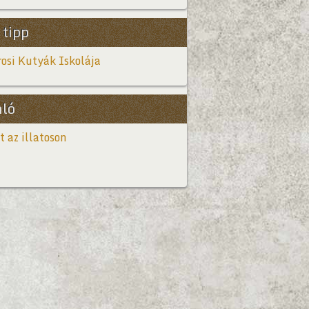
 tipp
osi Kutyák Iskolája
Bővebb
nló
t az illatoson
Bővebb