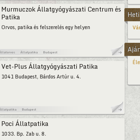
Murmuczok Állatgyógyászati Centrum és
Heti
Patika
Orvos, patika és felszerelés egy helyen
Vár
Ajá
Állatorvos
Állatpatika
Budapest
Éle
Vet-Plus Állatgyógyászati Patika
1041 Budapest, Bárdos Artúr u. 4.
Állatpatika
Budapest
Poci Állatpatika
1033. Bp. Zab u. 8.