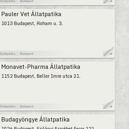
Állatpatika
Budapest
Pauler Vet Állatpatika
1013 Budapest, Roham u. 3.
Állatpatika
Budapest
Monavet-Pharma Állatpatika
1152 Budapest, Beller Imre utca 21.
Állatpatika
Budapest
Budagyöngye Állatpatika
1026 Budapest, Szilágyi Erzsébet fasor 121.