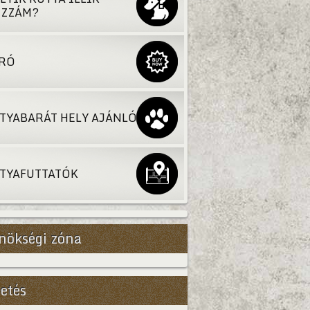
ZZÁM?
RÓ
TYABARÁT HELY AJÁNLÓ
TYAFUTTATÓK
nökségi zóna
Bővebb
etés