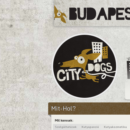
CityDogs
Mit-Hol?
Mit keresek:
Szolgáltatások
Kutyapanzió
Kutyakozmetika