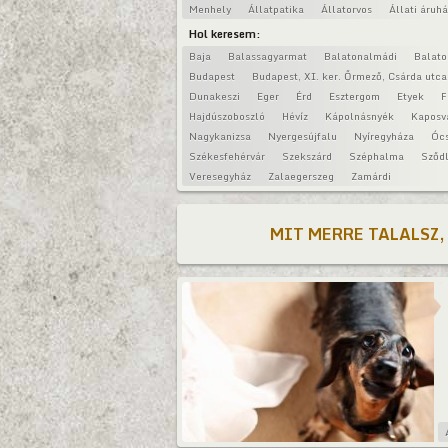
Menhely
Állatpatika
Állatorvos
Állati áruh
Hol keresem:
Baja
Balassagyarmat
Balatonalmádi
Balat
Budapest
Budapest, XI. ker. Őrmező, Csárda utca
Dunakeszi
Eger
Érd
Esztergom
Etyek
F
Hajdúszoboszló
Hévíz
Kápolnásnyék
Kaposv
Nagykanizsa
Nyergesújfalu
Nyíregyháza
Óc
Székesfehérvár
Szekszárd
Széphalma
Sződl
Veresegyház
Zalaegerszeg
Zamárdi
MIT MERRE TALALSZ,