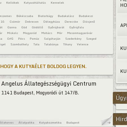
áz
Kellékek
Kutyasétáltatás
Kennelek
HO
onszemes
Békéscsaba
Biatorbágy
Budakalász
Budakeszi
 10.
Csömör
Debrecen
Délegyháza
Derecske
Diósjenő
AP
ót
Ganna
Göd
Gödöllő
Győrújbarát
Győrújfalu
ár
Miskolc
Mogyoród
Mohács
Mór
Mosonmagyaróvár
sa
Orfű
Pécs
Pomáz
Salgótarján
Szederkény
Szeged
iget
Szombathely
Tata
Tatabánya
Tihany
Velence
KU
 HOGY A KUTYAÉLET BOLDOG LEGYEN.
KU
Angelus Állategészségügyi Centrum
1141 Budapest, Mogyoródi út 147/B.
Ügy
Hird
Állatorvos
Állatpatika
Kutyakozmetika
Budapest