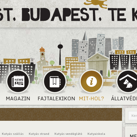
MAGAZIN
FAJTALEXIKON
MIT-HOL?
ÁLLATVÉD
Kutyás szállás
Kutyás strand
Kutyás vendéglátó
Kutyaiskola
ME