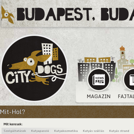
MAGAZIN
FAJTA
Mit-Hol?
Mit keresek:
Szolgáltatások
Kutyapanzió
Kutyakozmetika
Kutyás szállás
Kutyás strand