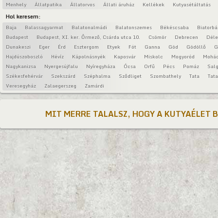
Menhely
Állatpatika
Állatorvos
Állati áruház
Kellékek
Kutyasétáltatás
Hol keresem:
Baja
Balassagyarmat
Balatonalmádi
Balatonszemes
Békéscsaba
Biatorbá
Budapest
Budapest, XI. ker. Őrmező, Csárda utca 10.
Csömör
Debrecen
Déle
Dunakeszi
Eger
Érd
Esztergom
Etyek
Fót
Ganna
Göd
Gödöllő
G
Hajdúszoboszló
Hévíz
Kápolnásnyék
Kaposvár
Miskolc
Mogyoród
Mohá
Nagykanizsa
Nyergesújfalu
Nyíregyháza
Ócsa
Orfű
Pécs
Pomáz
Salg
Székesfehérvár
Szekszárd
Széphalma
Sződliget
Szombathely
Tata
Tat
Veresegyház
Zalaegerszeg
Zamárdi
MIT MERRE TALALSZ, HOGY A KUTYAÉLET 