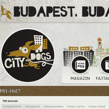
MAGAZIN
FAJTA
Mit-Hol?
Mit keresek:
Szolgáltatások
Kutyapanzió
Kutyakozmetika
Kutyás szállás
Kutyás strand