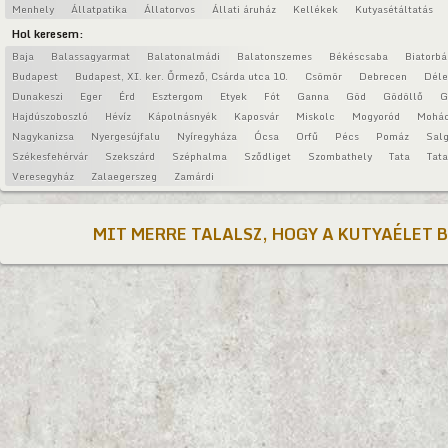
Menhely
Állatpatika
Állatorvos
Állati áruház
Kellékek
Kutyasétáltatás
Hol keresem:
Baja
Balassagyarmat
Balatonalmádi
Balatonszemes
Békéscsaba
Biatorbá
Budapest
Budapest, XI. ker. Őrmező, Csárda utca 10.
Csömör
Debrecen
Déle
Dunakeszi
Eger
Érd
Esztergom
Etyek
Fót
Ganna
Göd
Gödöllő
G
Hajdúszoboszló
Hévíz
Kápolnásnyék
Kaposvár
Miskolc
Mogyoród
Mohá
Nagykanizsa
Nyergesújfalu
Nyíregyháza
Ócsa
Orfű
Pécs
Pomáz
Salg
Székesfehérvár
Szekszárd
Széphalma
Sződliget
Szombathely
Tata
Tat
Veresegyház
Zalaegerszeg
Zamárdi
MIT MERRE TALALSZ, HOGY A KUTYAÉLET 