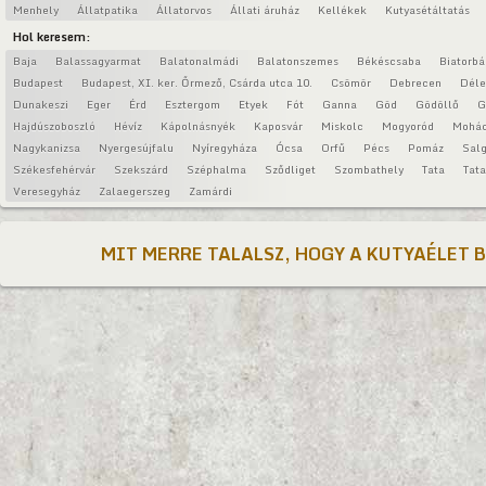
Menhely
Állatpatika
Állatorvos
Állati áruház
Kellékek
Kutyasétáltatás
Hol keresem:
Baja
Balassagyarmat
Balatonalmádi
Balatonszemes
Békéscsaba
Biatorbá
Budapest
Budapest, XI. ker. Őrmező, Csárda utca 10.
Csömör
Debrecen
Déle
Dunakeszi
Eger
Érd
Esztergom
Etyek
Fót
Ganna
Göd
Gödöllő
G
Hajdúszoboszló
Hévíz
Kápolnásnyék
Kaposvár
Miskolc
Mogyoród
Mohá
Nagykanizsa
Nyergesújfalu
Nyíregyháza
Ócsa
Orfű
Pécs
Pomáz
Salg
Székesfehérvár
Szekszárd
Széphalma
Sződliget
Szombathely
Tata
Tat
Veresegyház
Zalaegerszeg
Zamárdi
MIT MERRE TALALSZ, HOGY A KUTYAÉLET 