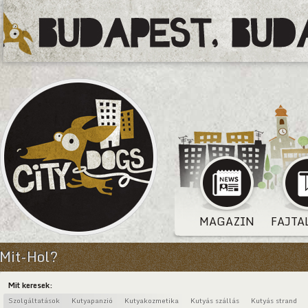
MAGAZIN
FAJTA
Mit-Hol?
Mit keresek:
Szolgáltatások
Kutyapanzió
Kutyakozmetika
Kutyás szállás
Kutyás strand