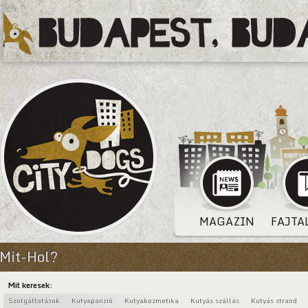
MAGAZIN
FAJTA
Mit-Hol?
Mit keresek:
Szolgáltatások
Kutyapanzió
Kutyakozmetika
Kutyás szállás
Kutyás strand