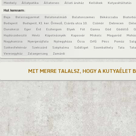
Menhely
Állatpatika
Állatorvos
Állati áruház
Kellékek
Kutyasétáltatás
Hol keresem:
Baja
Balassagyarmat
Balatonalmádi
Balatonszemes
Békéscsaba
Biatorbá
Budapest
Budapest, XI. ker. Őrmező, Csárda utca 10.
Csömör
Debrecen
Déle
Dunakeszi
Eger
Érd
Esztergom
Etyek
Fót
Ganna
Göd
Gödöllő
G
Hajdúszoboszló
Hévíz
Kápolnásnyék
Kaposvár
Miskolc
Mogyoród
Mohá
Nagykanizsa
Nyergesújfalu
Nyíregyháza
Ócsa
Orfű
Pécs
Pomáz
Salg
Székesfehérvár
Szekszárd
Széphalma
Sződliget
Szombathely
Tata
Tat
Veresegyház
Zalaegerszeg
Zamárdi
MIT MERRE TALALSZ, HOGY A KUTYAÉLET 