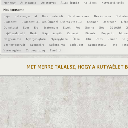
Menhely
Állatpatika
Állatorvos
Állati áruház
Kellékek
Kutyasétáltatás
Hol keresem:
Baja
Balassagyarmat
Balatonalmádi
Balatonszemes
Békéscsaba
Biatorbá
Budapest
Budapest, XI. ker. Őrmező, Csárda utca 10.
Csömör
Debrecen
Déle
Dunakeszi
Eger
Érd
Esztergom
Etyek
Fót
Ganna
Göd
Gödöllő
G
Hajdúszoboszló
Hévíz
Kápolnásnyék
Kaposvár
Miskolc
Mogyoród
Mohá
Nagykanizsa
Nyergesújfalu
Nyíregyháza
Ócsa
Orfű
Pécs
Pomáz
Salg
Székesfehérvár
Szekszárd
Széphalma
Sződliget
Szombathely
Tata
Tat
Veresegyház
Zalaegerszeg
Zamárdi
MIT MERRE TALALSZ, HOGY A KUTYAÉLET 