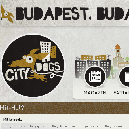
MAGAZIN
FAJTA
Mit-Hol?
Mit keresek:
Szolgáltatások
Kutyapanzió
Kutyakozmetika
Kutyás szállás
Kutyás strand