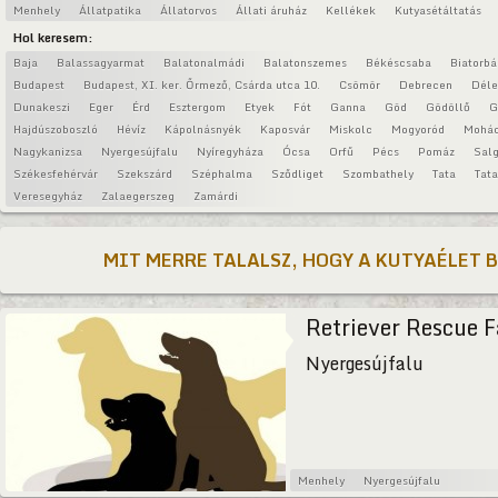
Menhely
Állatpatika
Állatorvos
Állati áruház
Kellékek
Kutyasétáltatás
Hol keresem:
Baja
Balassagyarmat
Balatonalmádi
Balatonszemes
Békéscsaba
Biatorbá
Budapest
Budapest, XI. ker. Őrmező, Csárda utca 10.
Csömör
Debrecen
Déle
Dunakeszi
Eger
Érd
Esztergom
Etyek
Fót
Ganna
Göd
Gödöllő
G
Hajdúszoboszló
Hévíz
Kápolnásnyék
Kaposvár
Miskolc
Mogyoród
Mohá
Nagykanizsa
Nyergesújfalu
Nyíregyháza
Ócsa
Orfű
Pécs
Pomáz
Salg
Székesfehérvár
Szekszárd
Széphalma
Sződliget
Szombathely
Tata
Tat
Veresegyház
Zalaegerszeg
Zamárdi
MIT MERRE TALALSZ, HOGY A KUTYAÉLET 
Retriever Rescue 
Nyergesújfalu
Menhely
Nyergesújfalu