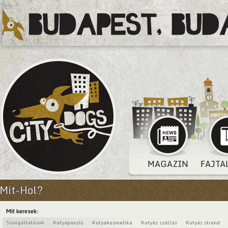
MAGAZIN
FAJTA
Mit-Hol?
Mit keresek:
Szolgáltatások
Kutyapanzió
Kutyakozmetika
Kutyás szállás
Kutyás strand