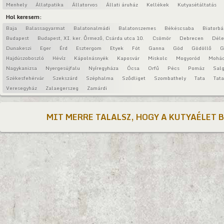
Menhely
Állatpatika
Állatorvos
Állati áruház
Kellékek
Kutyasétáltatás
Hol keresem:
Baja
Balassagyarmat
Balatonalmádi
Balatonszemes
Békéscsaba
Biatorbá
Budapest
Budapest, XI. ker. Őrmező, Csárda utca 10.
Csömör
Debrecen
Déle
Dunakeszi
Eger
Érd
Esztergom
Etyek
Fót
Ganna
Göd
Gödöllő
G
Hajdúszoboszló
Hévíz
Kápolnásnyék
Kaposvár
Miskolc
Mogyoród
Mohá
Nagykanizsa
Nyergesújfalu
Nyíregyháza
Ócsa
Orfű
Pécs
Pomáz
Salg
Székesfehérvár
Szekszárd
Széphalma
Sződliget
Szombathely
Tata
Tat
Veresegyház
Zalaegerszeg
Zamárdi
MIT MERRE TALALSZ, HOGY A KUTYAÉLET 