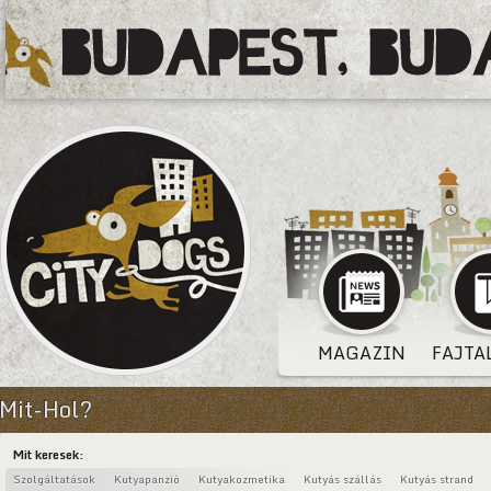
MAGAZIN
FAJTA
Mit-Hol?
Mit keresek:
Szolgáltatások
Kutyapanzió
Kutyakozmetika
Kutyás szállás
Kutyás strand