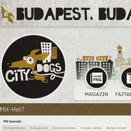
MAGAZIN
FAJTA
Mit-Hol?
Mit keresek:
Szolgáltatások
Kutyapanzió
Kutyakozmetika
Kutyás szállás
Kutyás strand