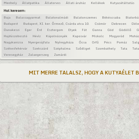
Menhely
Állatpatika
Állatorvos
Állati áruház
Kellékek
Kutyasétáltatás
Hol keresem:
Baja
Balassagyarmat
Balatonalmádi
Balatonszemes
Békéscsaba
Biatorbá
Budapest
Budapest, XI. ker. Őrmező, Csárda utca 10.
Csömör
Debrecen
Déle
Dunakeszi
Eger
Érd
Esztergom
Etyek
Fót
Ganna
Göd
Gödöllő
G
Hajdúszoboszló
Hévíz
Kápolnásnyék
Kaposvár
Miskolc
Mogyoród
Mohá
Nagykanizsa
Nyergesújfalu
Nyíregyháza
Ócsa
Orfű
Pécs
Pomáz
Salg
Székesfehérvár
Szekszárd
Széphalma
Sződliget
Szombathely
Tata
Tat
Veresegyház
Zalaegerszeg
Zamárdi
MIT MERRE TALALSZ, HOGY A KUTYAÉLET 