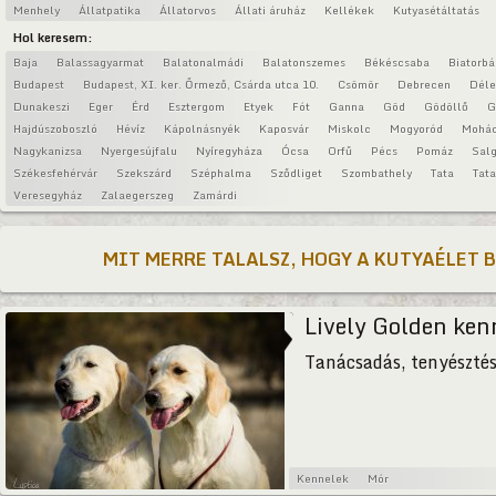
Menhely
Állatpatika
Állatorvos
Állati áruház
Kellékek
Kutyasétáltatás
Hol keresem:
Baja
Balassagyarmat
Balatonalmádi
Balatonszemes
Békéscsaba
Biatorbá
Budapest
Budapest, XI. ker. Őrmező, Csárda utca 10.
Csömör
Debrecen
Déle
Dunakeszi
Eger
Érd
Esztergom
Etyek
Fót
Ganna
Göd
Gödöllő
G
Hajdúszoboszló
Hévíz
Kápolnásnyék
Kaposvár
Miskolc
Mogyoród
Mohá
Nagykanizsa
Nyergesújfalu
Nyíregyháza
Ócsa
Orfű
Pécs
Pomáz
Salg
Székesfehérvár
Szekszárd
Széphalma
Sződliget
Szombathely
Tata
Tat
Veresegyház
Zalaegerszeg
Zamárdi
MIT MERRE TALALSZ, HOGY A KUTYAÉLET 
Lively Golden ken
Tanácsadás, tenyészté
Kennelek
Mór