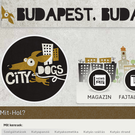
MAGAZIN
FAJTA
Mit-Hol?
Mit keresek:
Szolgáltatások
Kutyapanzió
Kutyakozmetika
Kutyás szállás
Kutyás strand