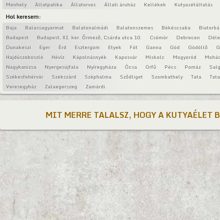
Menhely
Állatpatika
Állatorvos
Állati áruház
Kellékek
Kutyasétáltatás
Hol keresem:
Baja
Balassagyarmat
Balatonalmádi
Balatonszemes
Békéscsaba
Biatorbá
Budapest
Budapest, XI. ker. Őrmező, Csárda utca 10.
Csömör
Debrecen
Déle
Dunakeszi
Eger
Érd
Esztergom
Etyek
Fót
Ganna
Göd
Gödöllő
G
Hajdúszoboszló
Hévíz
Kápolnásnyék
Kaposvár
Miskolc
Mogyoród
Mohá
Nagykanizsa
Nyergesújfalu
Nyíregyháza
Ócsa
Orfű
Pécs
Pomáz
Salg
Székesfehérvár
Szekszárd
Széphalma
Sződliget
Szombathely
Tata
Tat
Veresegyház
Zalaegerszeg
Zamárdi
MIT MERRE TALALSZ, HOGY A KUTYAÉLET 