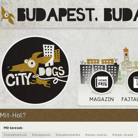
MAGAZIN
FAJTA
Mit-Hol?
Mit keresek:
Szolgáltatások
Kutyapanzió
Kutyakozmetika
Kutyás szállás
Kutyás strand