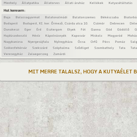
Menhely
Állatpatika
Állatorvos
Állati áruház
Kellékek
Kutyasétáltatás
Hol keresem:
Baja
Balassagyarmat
Balatonalmádi
Balatonszemes
Békéscsaba
Biatorbá
Budapest
Budapest, XI. ker. Őrmező, Csárda utca 10.
Csömör
Debrecen
Déle
Dunakeszi
Eger
Érd
Esztergom
Etyek
Fót
Ganna
Göd
Gödöllő
G
Hajdúszoboszló
Hévíz
Kápolnásnyék
Kaposvár
Miskolc
Mogyoród
Mohá
Nagykanizsa
Nyergesújfalu
Nyíregyháza
Ócsa
Orfű
Pécs
Pomáz
Salg
Székesfehérvár
Szekszárd
Széphalma
Sződliget
Szombathely
Tata
Tat
Veresegyház
Zalaegerszeg
Zamárdi
MIT MERRE TALALSZ, HOGY A KUTYAÉLET 