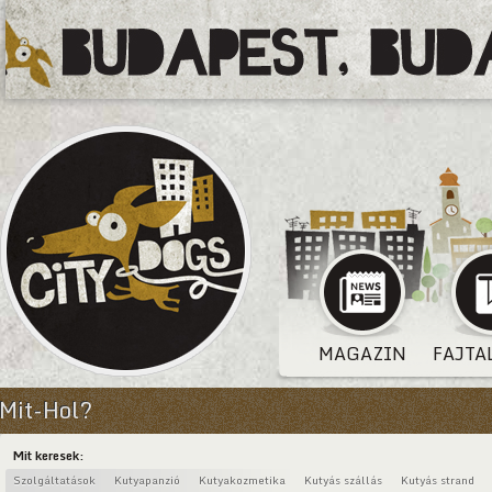
MAGAZIN
FAJTA
Mit-Hol?
Mit keresek:
Szolgáltatások
Kutyapanzió
Kutyakozmetika
Kutyás szállás
Kutyás strand