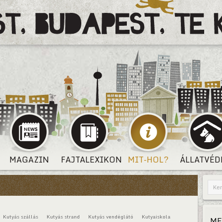
MAGAZIN
FAJTALEXIKON
MIT-HOL?
ÁLLATVÉD
Kutyás szállás
Kutyás strand
Kutyás vendéglátó
Kutyaiskola
ME