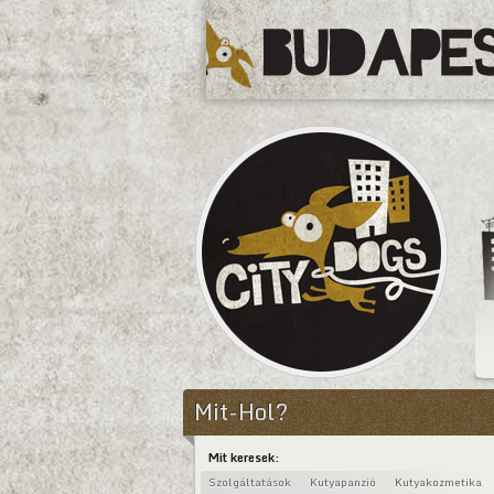
CityDogs
Mit-Hol?
Mit keresek:
Szolgáltatások
Kutyapanzió
Kutyakozmetika