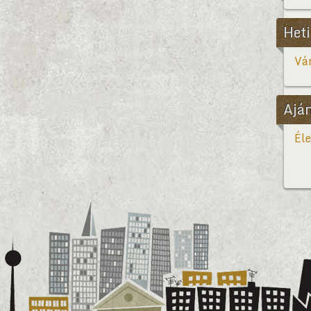
Heti
Vár
Ajá
Éle