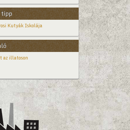
 tipp
osi Kutyák Iskolája
nló
t az illatoson