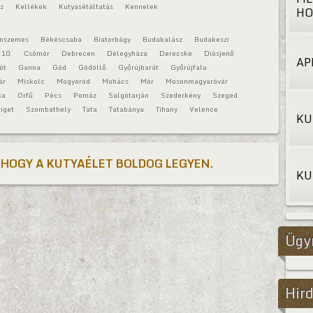
áz
Kellékek
Kutyasétáltatás
Kennelek
HO
onszemes
Békéscsaba
Biatorbágy
Budakalász
Budakeszi
 10.
Csömör
Debrecen
Délegyháza
Derecske
Diósjenő
AP
ót
Ganna
Göd
Gödöllő
Győrújbarát
Győrújfalu
ár
Miskolc
Mogyoród
Mohács
Mór
Mosonmagyaróvár
sa
Orfű
Pécs
Pomáz
Salgótarján
Szederkény
Szeged
iget
Szombathely
Tata
Tatabánya
Tihany
Velence
KU
 HOGY A KUTYAÉLET BOLDOG LEGYEN.
KU
Ügy
Hird