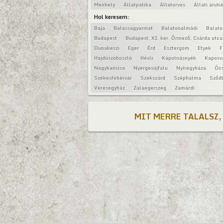
Menhely
Állatpatika
Állatorvos
Állati áruh
Hol keresem:
Baja
Balassagyarmat
Balatonalmádi
Balat
Budapest
Budapest, XI. ker. Őrmező, Csárda utca
Dunakeszi
Eger
Érd
Esztergom
Etyek
F
Hajdúszoboszló
Hévíz
Kápolnásnyék
Kaposv
Nagykanizsa
Nyergesújfalu
Nyíregyháza
Óc
Székesfehérvár
Szekszárd
Széphalma
Sződl
Veresegyház
Zalaegerszeg
Zamárdi
MIT MERRE TALALSZ,