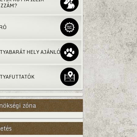
ZZÁM?
RÓ
TYABARÁT HELY AJÁNLÓ
TYAFUTTATÓK
nökségi zóna
etés