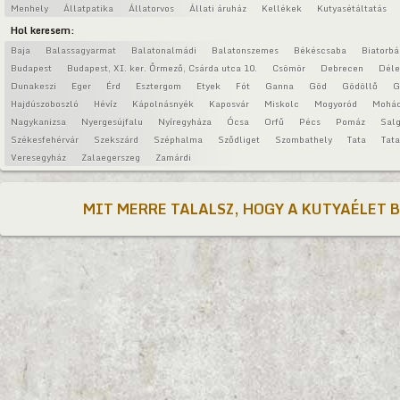
Menhely
Állatpatika
Állatorvos
Állati áruház
Kellékek
Kutyasétáltatás
Hol keresem:
Baja
Balassagyarmat
Balatonalmádi
Balatonszemes
Békéscsaba
Biatorbá
Budapest
Budapest, XI. ker. Őrmező, Csárda utca 10.
Csömör
Debrecen
Déle
Dunakeszi
Eger
Érd
Esztergom
Etyek
Fót
Ganna
Göd
Gödöllő
G
Hajdúszoboszló
Hévíz
Kápolnásnyék
Kaposvár
Miskolc
Mogyoród
Mohá
Nagykanizsa
Nyergesújfalu
Nyíregyháza
Ócsa
Orfű
Pécs
Pomáz
Salg
Székesfehérvár
Szekszárd
Széphalma
Sződliget
Szombathely
Tata
Tat
Veresegyház
Zalaegerszeg
Zamárdi
MIT MERRE TALALSZ, HOGY A KUTYAÉLET 