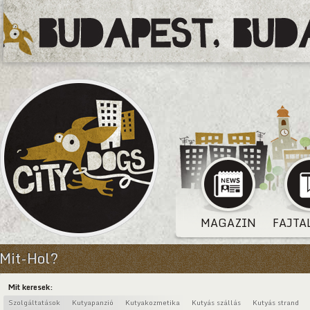
MAGAZIN
FAJTA
Mit-Hol?
Mit keresek:
Szolgáltatások
Kutyapanzió
Kutyakozmetika
Kutyás szállás
Kutyás strand