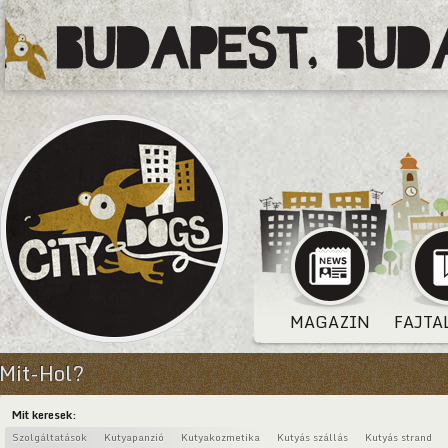
MAGAZIN
FAJTA
Mit-Hol?
Mit keresek:
Szolgáltatások
Kutyapanzió
Kutyakozmetika
Kutyás szállás
Kutyás strand