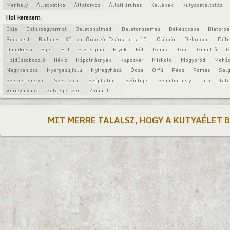
Menhely
Állatpatika
Állatorvos
Állati áruház
Kellékek
Kutyasétáltatás
Hol keresem:
Baja
Balassagyarmat
Balatonalmádi
Balatonszemes
Békéscsaba
Biatorbá
Budapest
Budapest, XI. ker. Őrmező, Csárda utca 10.
Csömör
Debrecen
Déle
Dunakeszi
Eger
Érd
Esztergom
Etyek
Fót
Ganna
Göd
Gödöllő
G
Hajdúszoboszló
Hévíz
Kápolnásnyék
Kaposvár
Miskolc
Mogyoród
Mohá
Nagykanizsa
Nyergesújfalu
Nyíregyháza
Ócsa
Orfű
Pécs
Pomáz
Salg
Székesfehérvár
Szekszárd
Széphalma
Sződliget
Szombathely
Tata
Tat
Veresegyház
Zalaegerszeg
Zamárdi
MIT MERRE TALALSZ, HOGY A KUTYAÉLET 