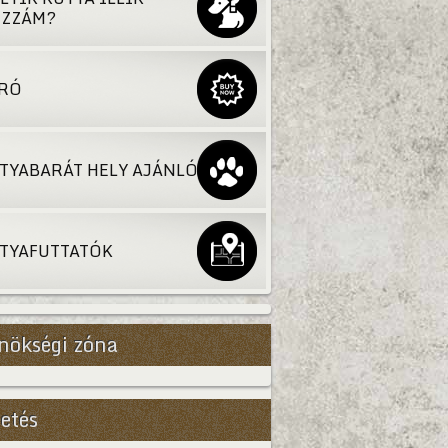
ZZÁM?
RÓ
TYABARÁT HELY AJÁNLÓ
TYAFUTTATÓK
nökségi zóna
Bővebb
etés