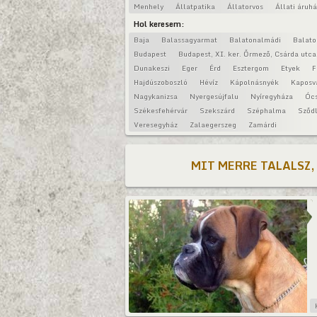
Menhely
Állatpatika
Állatorvos
Állati áruh
Hol keresem:
Baja
Balassagyarmat
Balatonalmádi
Balat
Budapest
Budapest, XI. ker. Őrmező, Csárda utca
Dunakeszi
Eger
Érd
Esztergom
Etyek
F
Hajdúszoboszló
Hévíz
Kápolnásnyék
Kaposv
Nagykanizsa
Nyergesújfalu
Nyíregyháza
Óc
Székesfehérvár
Szekszárd
Széphalma
Sződl
Veresegyház
Zalaegerszeg
Zamárdi
MIT MERRE TALALSZ,