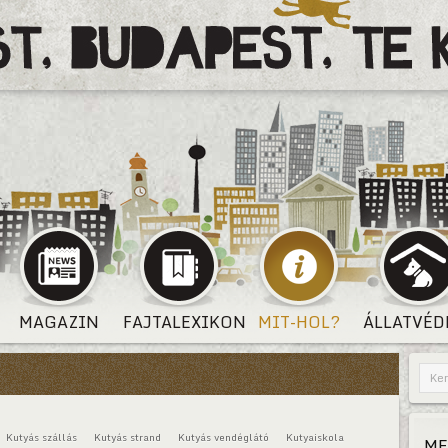
MAGAZIN
FAJTALEXIKON
MIT-HOL?
ÁLLATVÉD
Kutyás szállás
Kutyás strand
Kutyás vendéglátó
Kutyaiskola
ME