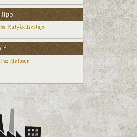
 tipp
osi Kutyák Iskolája
Bővebb
nló
t az illatoson