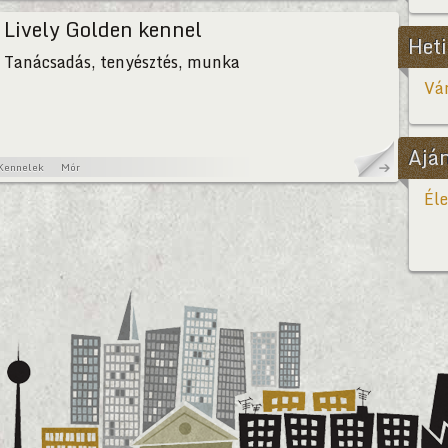
Lively Golden kennel
Heti
Tanácsadás, tenyésztés, munka
Vár
Ajá
Kennelek
Mór
Éle