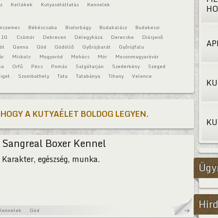
áz
Kellékek
Kutyasétáltatás
Kennelek
HO
onszemes
Békéscsaba
Biatorbágy
Budakalász
Budakeszi
 10.
Csömör
Debrecen
Délegyháza
Derecske
Diósjenő
AP
ót
Ganna
Göd
Gödöllő
Győrújbarát
Győrújfalu
ár
Miskolc
Mogyoród
Mohács
Mór
Mosonmagyaróvár
sa
Orfű
Pécs
Pomáz
Salgótarján
Szederkény
Szeged
iget
Szombathely
Tata
Tatabánya
Tihany
Velence
KU
 HOGY A KUTYAÉLET BOLDOG LEGYEN.
KU
Sangreal Boxer Kennel
Karakter, egészség, munka.
Ügy
Hird
Kennelek
Göd