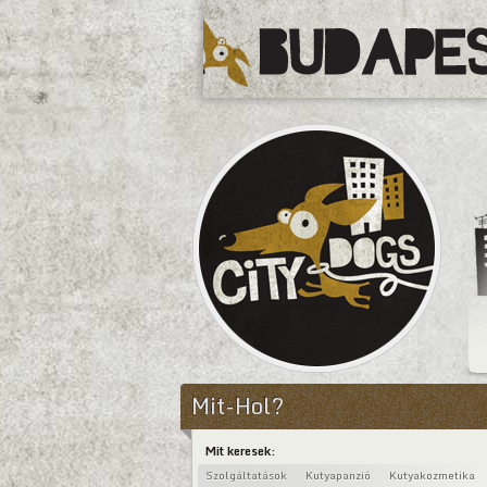
CityDogs
Mit-Hol?
Mit keresek:
Szolgáltatások
Kutyapanzió
Kutyakozmetika