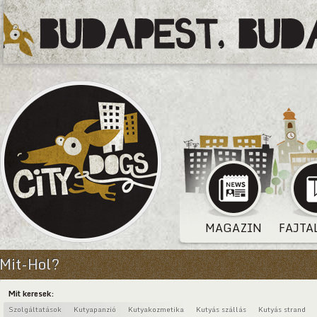
MAGAZIN
FAJTA
Mit-Hol?
Mit keresek:
Szolgáltatások
Kutyapanzió
Kutyakozmetika
Kutyás szállás
Kutyás strand