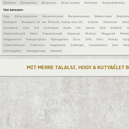
Menhely
Állatpatika
Állatorvos
Állati áruház
Kellékek
Kutyasétáltatás
Hol keresem:
Baja
Balassagyarmat
Balatonalmádi
Balatonszemes
Békéscsaba
Biatorbá
Budapest
Budapest, XI. ker. Őrmező, Csárda utca 10.
Csömör
Debrecen
Déle
Dunakeszi
Eger
Érd
Esztergom
Etyek
Fót
Ganna
Göd
Gödöllő
G
Hajdúszoboszló
Hévíz
Kápolnásnyék
Kaposvár
Miskolc
Mogyoród
Mohá
Nagykanizsa
Nyergesújfalu
Nyíregyháza
Ócsa
Orfű
Pécs
Pomáz
Salg
Székesfehérvár
Szekszárd
Széphalma
Sződliget
Szombathely
Tata
Tat
Veresegyház
Zalaegerszeg
Zamárdi
MIT MERRE TALALSZ, HOGY A KUTYAÉLET 