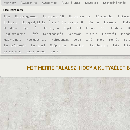
Menhely
Állatpatika
Állatorvos
Állati áruház
Kellékek
Kutyasétáltatás
Hol keresem:
Baja
Balassagyarmat
Balatonalmádi
Balatonszemes
Békéscsaba
Biatorbá
Budapest
Budapest, XI. ker. Őrmező, Csárda utca 10.
Csömör
Debrecen
Déle
Dunakeszi
Eger
Érd
Esztergom
Etyek
Fót
Ganna
Göd
Gödöllő
G
Hajdúszoboszló
Hévíz
Kápolnásnyék
Kaposvár
Miskolc
Mogyoród
Mohá
Nagykanizsa
Nyergesújfalu
Nyíregyháza
Ócsa
Orfű
Pécs
Pomáz
Salg
Székesfehérvár
Szekszárd
Széphalma
Sződliget
Szombathely
Tata
Tat
Veresegyház
Zalaegerszeg
Zamárdi
MIT MERRE TALALSZ, HOGY A KUTYAÉLET 