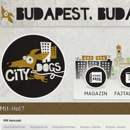
MAGAZIN
FAJTA
Mit-Hol?
Mit keresek:
Szolgáltatások
Kutyapanzió
Kutyakozmetika
Kutyás szállás
Kutyás strand