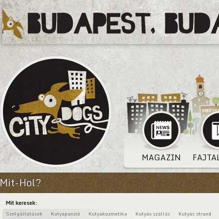
MAGAZIN
FAJTA
Mit-Hol?
Mit keresek:
Szolgáltatások
Kutyapanzió
Kutyakozmetika
Kutyás szállás
Kutyás strand