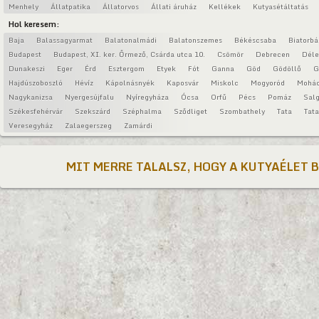
Menhely
Állatpatika
Állatorvos
Állati áruház
Kellékek
Kutyasétáltatás
Hol keresem:
Baja
Balassagyarmat
Balatonalmádi
Balatonszemes
Békéscsaba
Biatorbá
Budapest
Budapest, XI. ker. Őrmező, Csárda utca 10.
Csömör
Debrecen
Déle
Dunakeszi
Eger
Érd
Esztergom
Etyek
Fót
Ganna
Göd
Gödöllő
G
Hajdúszoboszló
Hévíz
Kápolnásnyék
Kaposvár
Miskolc
Mogyoród
Mohá
Nagykanizsa
Nyergesújfalu
Nyíregyháza
Ócsa
Orfű
Pécs
Pomáz
Salg
Székesfehérvár
Szekszárd
Széphalma
Sződliget
Szombathely
Tata
Tat
Veresegyház
Zalaegerszeg
Zamárdi
MIT MERRE TALALSZ, HOGY A KUTYAÉLET 