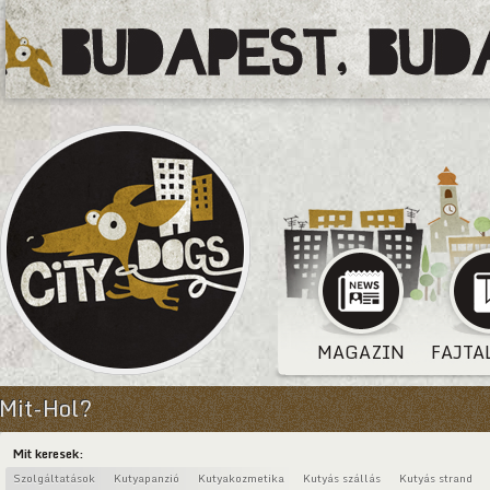
MAGAZIN
FAJTA
Mit-Hol?
Mit keresek:
Szolgáltatások
Kutyapanzió
Kutyakozmetika
Kutyás szállás
Kutyás strand