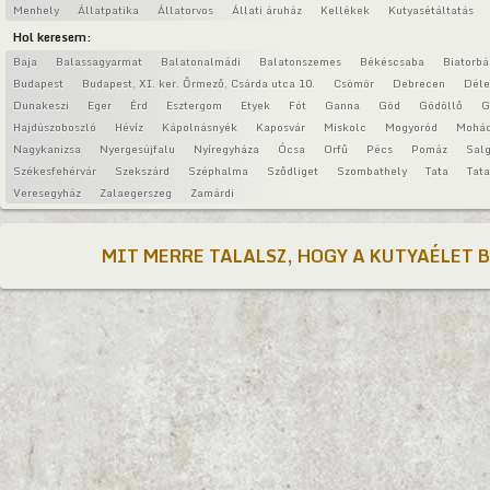
Menhely
Állatpatika
Állatorvos
Állati áruház
Kellékek
Kutyasétáltatás
Hol keresem:
Baja
Balassagyarmat
Balatonalmádi
Balatonszemes
Békéscsaba
Biatorbá
Budapest
Budapest, XI. ker. Őrmező, Csárda utca 10.
Csömör
Debrecen
Déle
Dunakeszi
Eger
Érd
Esztergom
Etyek
Fót
Ganna
Göd
Gödöllő
G
Hajdúszoboszló
Hévíz
Kápolnásnyék
Kaposvár
Miskolc
Mogyoród
Mohá
Nagykanizsa
Nyergesújfalu
Nyíregyháza
Ócsa
Orfű
Pécs
Pomáz
Salg
Székesfehérvár
Szekszárd
Széphalma
Sződliget
Szombathely
Tata
Tat
Veresegyház
Zalaegerszeg
Zamárdi
MIT MERRE TALALSZ, HOGY A KUTYAÉLET 