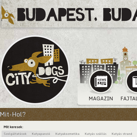
MAGAZIN
FAJTA
Mit-Hol?
Mit keresek:
Szolgáltatások
Kutyapanzió
Kutyakozmetika
Kutyás szállás
Kutyás strand