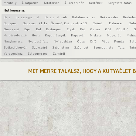
Menhely
Állatpatika
Állatorvos
Állati áruház
Kellékek
Kutyasétáltatás
Hol keresem:
Baja
Balassagyarmat
Balatonalmádi
Balatonszemes
Békéscsaba
Biatorbá
Budapest
Budapest, XI. ker. Őrmező, Csárda utca 10.
Csömör
Debrecen
Déle
Dunakeszi
Eger
Érd
Esztergom
Etyek
Fót
Ganna
Göd
Gödöllő
G
Hajdúszoboszló
Hévíz
Kápolnásnyék
Kaposvár
Miskolc
Mogyoród
Mohá
Nagykanizsa
Nyergesújfalu
Nyíregyháza
Ócsa
Orfű
Pécs
Pomáz
Salg
Székesfehérvár
Szekszárd
Széphalma
Sződliget
Szombathely
Tata
Tat
Veresegyház
Zalaegerszeg
Zamárdi
MIT MERRE TALALSZ, HOGY A KUTYAÉLET 