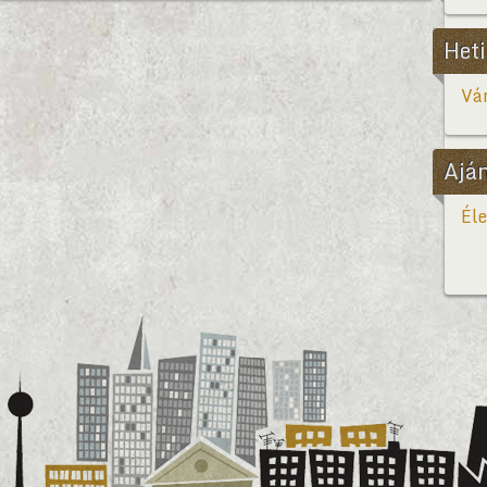
Heti
Vár
Ajá
Éle