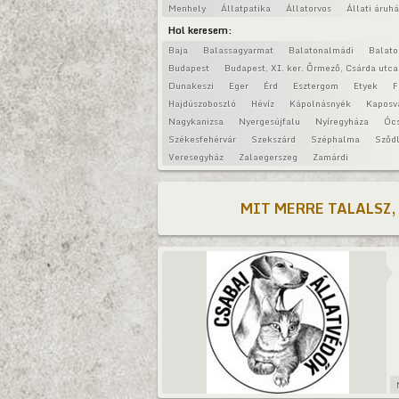
Menhely
Állatpatika
Állatorvos
Állati áruh
Hol keresem:
Baja
Balassagyarmat
Balatonalmádi
Balat
Budapest
Budapest, XI. ker. Őrmező, Csárda utca
Dunakeszi
Eger
Érd
Esztergom
Etyek
F
Hajdúszoboszló
Hévíz
Kápolnásnyék
Kaposv
Nagykanizsa
Nyergesújfalu
Nyíregyháza
Óc
Székesfehérvár
Szekszárd
Széphalma
Sződl
Veresegyház
Zalaegerszeg
Zamárdi
MIT MERRE TALALSZ,