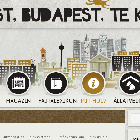
MAGAZIN
FAJTALEXIKON
MIT-HOL?
ÁLLATVÉD
Kutyás szállás
Kutyás strand
Kutyás vendéglátó
Kutyaiskola
ME