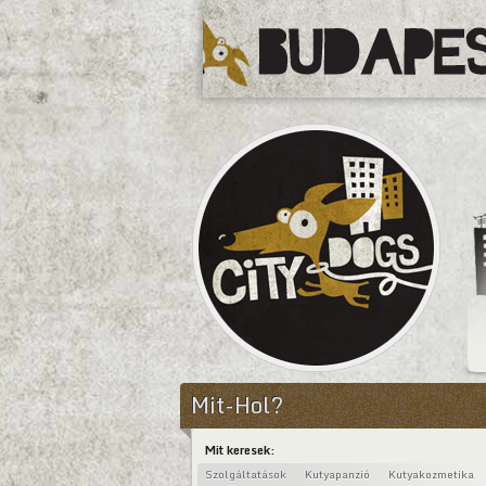
CityDogs
Mit-Hol?
Mit keresek:
Szolgáltatások
Kutyapanzió
Kutyakozmetika