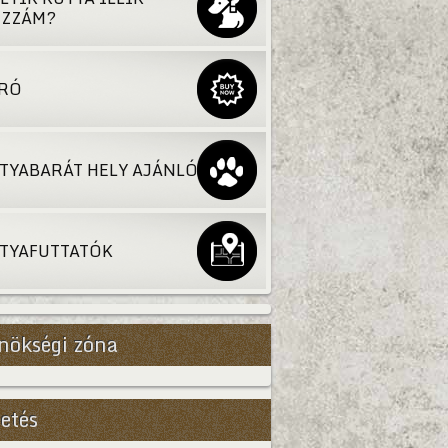
ZZÁM?
RÓ
TYABARÁT HELY AJÁNLÓ
TYAFUTTATÓK
nökségi zóna
Bővebb
etés