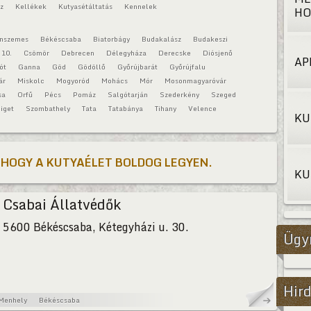
áz
Kellékek
Kutyasétáltatás
Kennelek
HO
onszemes
Békéscsaba
Biatorbágy
Budakalász
Budakeszi
 10.
Csömör
Debrecen
Délegyháza
Derecske
Diósjenő
AP
ót
Ganna
Göd
Gödöllő
Győrújbarát
Győrújfalu
ár
Miskolc
Mogyoród
Mohács
Mór
Mosonmagyaróvár
sa
Orfű
Pécs
Pomáz
Salgótarján
Szederkény
Szeged
iget
Szombathely
Tata
Tatabánya
Tihany
Velence
KU
 HOGY A KUTYAÉLET BOLDOG LEGYEN.
KU
Csabai Állatvédők
5600 Békéscsaba, Kétegyházi u. 30.
Ügy
Hird
Menhely
Békéscsaba