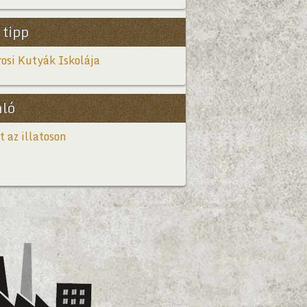
 tipp
osi Kutyák Iskolája
nló
t az illatoson