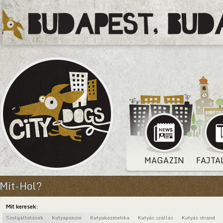
MAGAZIN
FAJTA
Mit-Hol?
Mit keresek:
Szolgáltatások
Kutyapanzió
Kutyakozmetika
Kutyás szállás
Kutyás strand