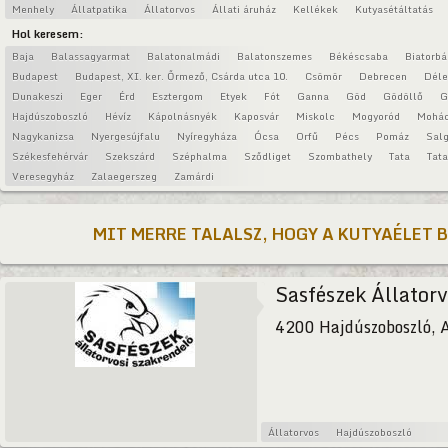
Menhely
Állatpatika
Állatorvos
Állati áruház
Kellékek
Kutyasétáltatás
Hol keresem:
Baja
Balassagyarmat
Balatonalmádi
Balatonszemes
Békéscsaba
Biatorbá
Budapest
Budapest, XI. ker. Őrmező, Csárda utca 10.
Csömör
Debrecen
Déle
Dunakeszi
Eger
Érd
Esztergom
Etyek
Fót
Ganna
Göd
Gödöllő
G
Hajdúszoboszló
Hévíz
Kápolnásnyék
Kaposvár
Miskolc
Mogyoród
Mohá
Nagykanizsa
Nyergesújfalu
Nyíregyháza
Ócsa
Orfű
Pécs
Pomáz
Salg
Székesfehérvár
Szekszárd
Széphalma
Sződliget
Szombathely
Tata
Tat
Veresegyház
Zalaegerszeg
Zamárdi
MIT MERRE TALALSZ, HOGY A KUTYAÉLET 
Sasfészek Állatorv
4200 Hajdúszoboszló, A
Állatorvos
Hajdúszoboszló