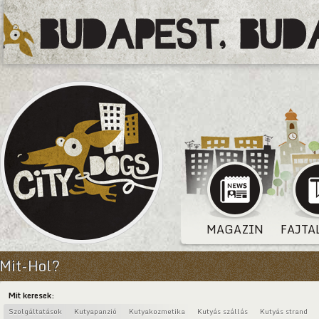
MAGAZIN
FAJTA
Mit-Hol?
Mit keresek:
Szolgáltatások
Kutyapanzió
Kutyakozmetika
Kutyás szállás
Kutyás strand