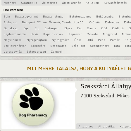
Menhely
Állatpatika
Állatorvos
Állati áruház
Kellékek
Kutyasétáltatás
Hol keresem:
Baja
Balassagyarmat
Balatonalmádi
Balatonszemes
Békéscsaba
Biatorbá
Budapest
Budapest, XI. ker. Őrmező, Csárda utca 10.
Csömör
Debrecen
Déle
Dunakeszi
Eger
Érd
Esztergom
Etyek
Fót
Ganna
Göd
Gödöllő
G
Hajdúszoboszló
Hévíz
Kápolnásnyék
Kaposvár
Miskolc
Mogyoród
Mohá
Nagykanizsa
Nyergesújfalu
Nyíregyháza
Ócsa
Orfű
Pécs
Pomáz
Salg
Székesfehérvár
Szekszárd
Széphalma
Sződliget
Szombathely
Tata
Tat
Veresegyház
Zalaegerszeg
Zamárdi
MIT MERRE TALALSZ, HOGY A KUTYAÉLET 
Szekszárdi Állatg
7100 Szekszárd, Mikes 
Állatorvos
Állatpatika
Kutyak