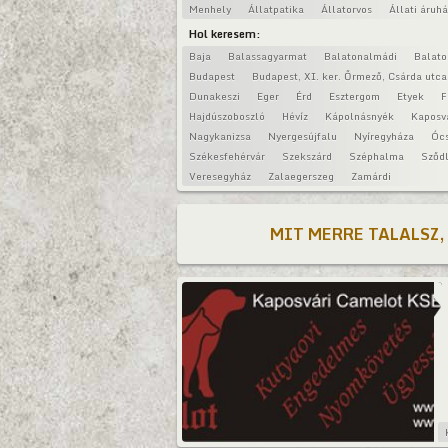
Menhely
Állatpatika
Állatorvos
Állati áruh
Hol keresem:
Baja
Balassagyarmat
Balatonalmádi
Balat
Budapest
Budapest, XI. ker. Őrmező, Csárda utca
Dunakeszi
Eger
Érd
Esztergom
Etyek
F
Hajdúszoboszló
Hévíz
Kápolnásnyék
Kaposv
Nagykanizsa
Nyergesújfalu
Nyíregyháza
Óc
Székesfehérvár
Szekszárd
Széphalma
Sződl
Veresegyház
Zalaegerszeg
Zamárdi
MIT MERRE TALALSZ,