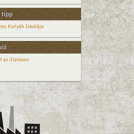
 tipp
osi Kutyák Iskolája
nló
t az illatoson