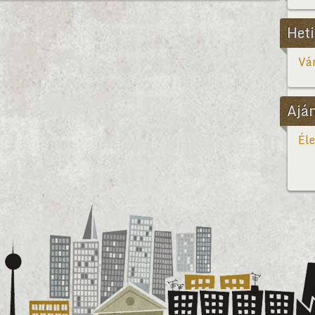
Heti
Vár
Ajá
Éle