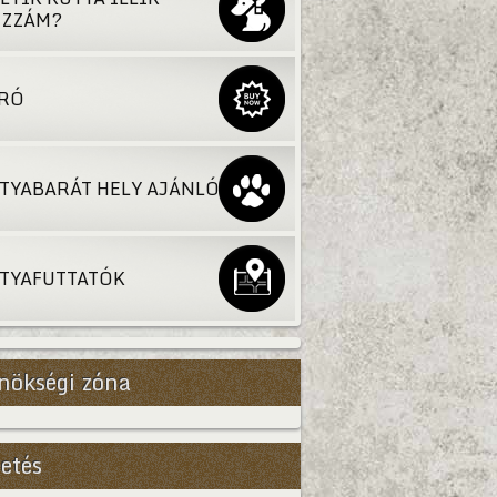
ZZÁM?
RÓ
TYABARÁT HELY AJÁNLÓ
TYAFUTTATÓK
nökségi zóna
Bővebb
etés