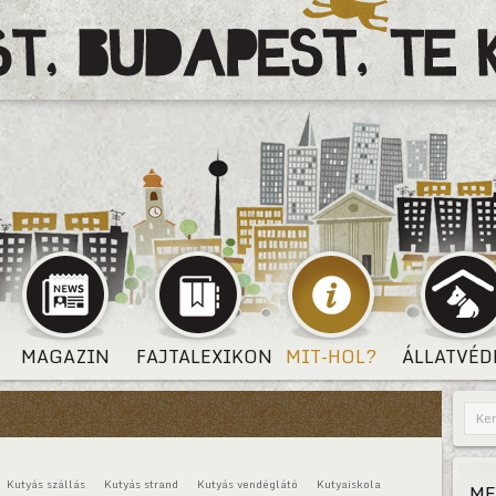
MAGAZIN
FAJTALEXIKON
MIT-HOL?
ÁLLATVÉD
Kutyás szállás
Kutyás strand
Kutyás vendéglátó
Kutyaiskola
ME