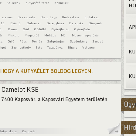
áz
Kellékek
Kutyasétáltatás
Kennelek
HO
onszemes
Békéscsaba
Biatorbágy
Budakalász
Budakeszi
 10.
Csömör
Debrecen
Délegyháza
Derecske
Diósjenő
AP
ót
Ganna
Göd
Gödöllő
Győrújbarát
Győrújfalu
ár
Miskolc
Mogyoród
Mohács
Mór
Mosonmagyaróvár
sa
Orfű
Pécs
Pomáz
Salgótarján
Szederkény
Szeged
iget
Szombathely
Tata
Tatabánya
Tihany
Velence
KU
 HOGY A KUTYAÉLET BOLDOG LEGYEN.
KU
Camelot KSE
7400 Kaposvár, a Kaposvári Egyetem területén
Ügy
Hird
Kutyaiskola
Kaposvár