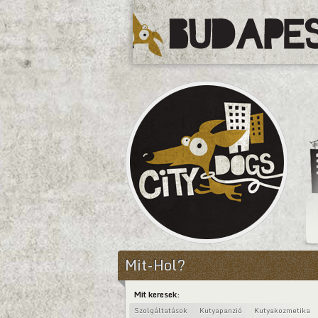
CityDogs
Mit-Hol?
Mit keresek:
Szolgáltatások
Kutyapanzió
Kutyakozmetika