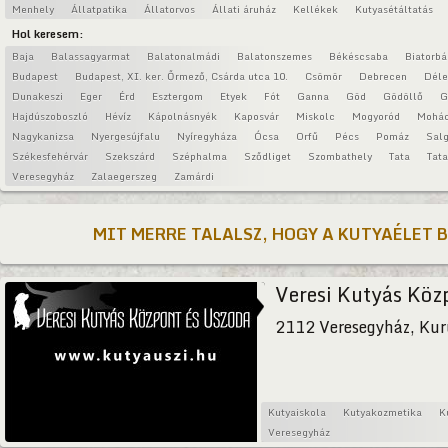
Menhely
Állatpatika
Állatorvos
Állati áruház
Kellékek
Kutyasétáltatás
Hol keresem:
Baja
Balassagyarmat
Balatonalmádi
Balatonszemes
Békéscsaba
Biatorbá
Budapest
Budapest, XI. ker. Őrmező, Csárda utca 10.
Csömör
Debrecen
Déle
Dunakeszi
Eger
Érd
Esztergom
Etyek
Fót
Ganna
Göd
Gödöllő
G
Hajdúszoboszló
Hévíz
Kápolnásnyék
Kaposvár
Miskolc
Mogyoród
Mohá
Nagykanizsa
Nyergesújfalu
Nyíregyháza
Ócsa
Orfű
Pécs
Pomáz
Salg
Székesfehérvár
Szekszárd
Széphalma
Sződliget
Szombathely
Tata
Tat
Veresegyház
Zalaegerszeg
Zamárdi
MIT MERRE TALALSZ, HOGY A KUTYAÉLET 
Veresi Kutyás Köz
2112 Veresegyház, Kur
Kutyaiskola
Kutyakozmetika
K
Veresegyház