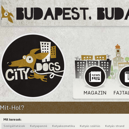
MAGAZIN
FAJTA
Mit-Hol?
Mit keresek:
Szolgáltatások
Kutyapanzió
Kutyakozmetika
Kutyás szállás
Kutyás strand