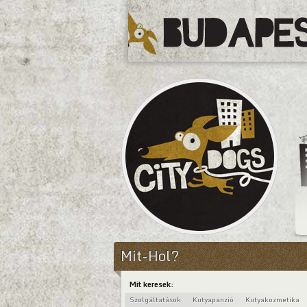
CityDogs
Mit-Hol?
Mit keresek:
Szolgáltatások
Kutyapanzió
Kutyakozmetika