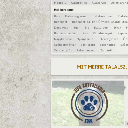
Menhely
Állatpatika
Állatorvos
Állati áruh
Hol keresem:
Baja
Balassagyarmat
Balatonalmádi
Balat
Budapest
Budapest, XI. ker. Őrmező, Csárda utca
Dunakeszi
Eger
Érd
Esztergom
Etyek
F
Hajdúszoboszló
Hévíz
Kápolnásnyék
Kaposv
Nagykanizsa
Nyergesújfalu
Nyíregyháza
Óc
Székesfehérvár
Szekszárd
Széphalma
Sződl
Veresegyház
Zalaegerszeg
Zamárdi
MIT MERRE TALALSZ,