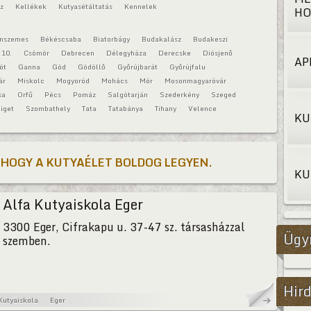
áz
Kellékek
Kutyasétáltatás
Kennelek
HO
onszemes
Békéscsaba
Biatorbágy
Budakalász
Budakeszi
 10.
Csömör
Debrecen
Délegyháza
Derecske
Diósjenő
AP
ót
Ganna
Göd
Gödöllő
Győrújbarát
Győrújfalu
ár
Miskolc
Mogyoród
Mohács
Mór
Mosonmagyaróvár
sa
Orfű
Pécs
Pomáz
Salgótarján
Szederkény
Szeged
iget
Szombathely
Tata
Tatabánya
Tihany
Velence
KU
 HOGY A KUTYAÉLET BOLDOG LEGYEN.
KU
Alfa Kutyaiskola Eger
3300 Eger, Cifrakapu u. 37-47 sz. társasházzal
Ügy
szemben.
Hird
Kutyaiskola
Eger