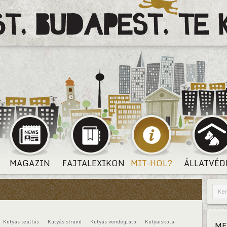
MAGAZIN
FAJTALEXIKON
MIT-HOL?
ÁLLATVÉD
Kutyás szállás
Kutyás strand
Kutyás vendéglátó
Kutyaiskola
ME