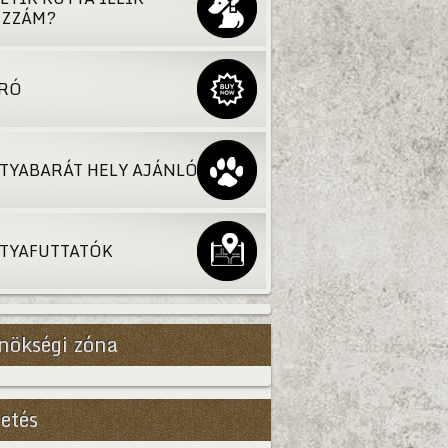
ZZÁM?
RÓ
TYABARÁT HELY AJÁNLÓ
TYAFUTTATÓK
nökségi zóna
Bővebb
etés