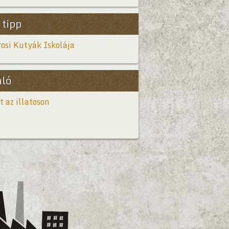
 tipp
osi Kutyák Iskolája
nló
t az illatoson