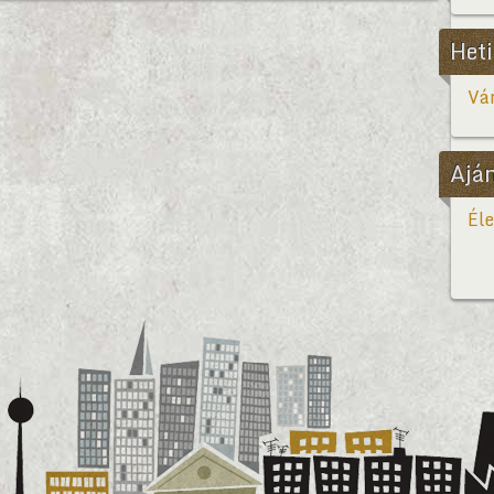
Heti
Vár
Ajá
Éle