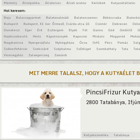
Menhely
Állatpatika
Állatorvos
Állati áruház
Kellékek
Kutyasétáltatás
Hol keresem:
Baja
Balassagyarmat
Balatonalmádi
Balatonszemes
Békéscsaba
Biatorbá
Budapest
Budapest, XI. ker. Őrmező, Csárda utca 10.
Csömör
Debrecen
Déle
Dunakeszi
Eger
Érd
Esztergom
Etyek
Fót
Ganna
Göd
Gödöllő
G
Hajdúszoboszló
Hévíz
Kápolnásnyék
Kaposvár
Miskolc
Mogyoród
Mohá
Nagykanizsa
Nyergesújfalu
Nyíregyháza
Ócsa
Orfű
Pécs
Pomáz
Salg
Székesfehérvár
Szekszárd
Széphalma
Sződliget
Szombathely
Tata
Tat
Veresegyház
Zalaegerszeg
Zamárdi
MIT MERRE TALALSZ, HOGY A KUTYAÉLET 
PincsiFrizur Kuty
2800 Tatabánya, Ifjú
Kutyakozmetika
Tatabánya