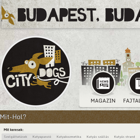
MAGAZIN
FAJTA
Mit-Hol?
Mit keresek:
Szolgáltatások
Kutyapanzió
Kutyakozmetika
Kutyás szállás
Kutyás strand