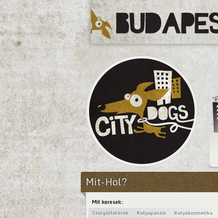
CityDogs
Mit-Hol?
Mit keresek:
Szolgáltatások
Kutyapanzió
Kutyakozmetika