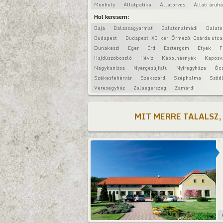
Menhely
Állatpatika
Állatorvos
Állati áruh
Hol keresem:
Baja
Balassagyarmat
Balatonalmádi
Balat
Budapest
Budapest, XI. ker. Őrmező, Csárda utca
Dunakeszi
Eger
Érd
Esztergom
Etyek
F
Hajdúszoboszló
Hévíz
Kápolnásnyék
Kaposv
Nagykanizsa
Nyergesújfalu
Nyíregyháza
Óc
Székesfehérvár
Szekszárd
Széphalma
Sződl
Veresegyház
Zalaegerszeg
Zamárdi
MIT MERRE TALALSZ,