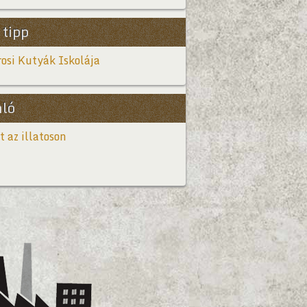
 tipp
osi Kutyák Iskolája
nló
t az illatoson