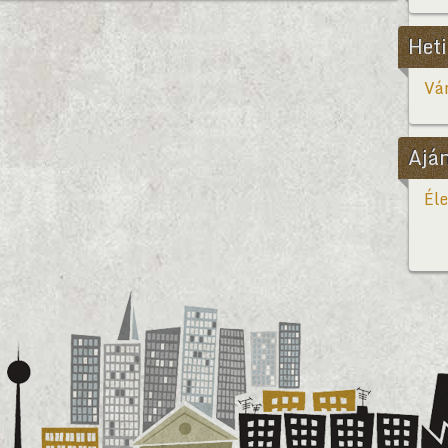
Heti
Vár
Ajá
Éle