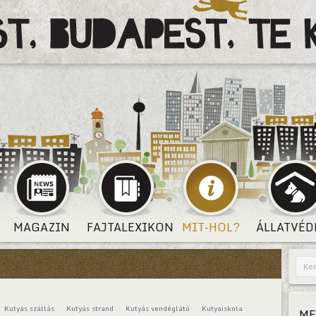
MAGAZIN
FAJTALEXIKON
MIT-HOL?
ÁLLATVÉD
Kutyás szállás
Kutyás strand
Kutyás vendéglátó
Kutyaiskola
ME