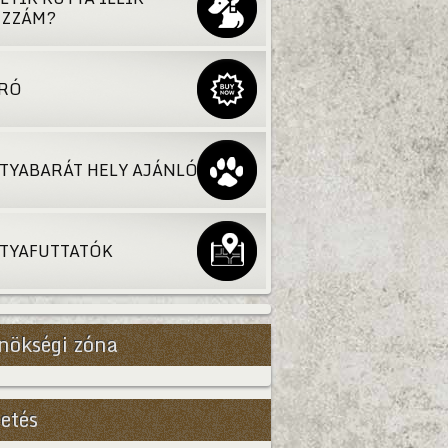
ZZÁM?
RÓ
TYABARÁT HELY AJÁNLÓ
TYAFUTTATÓK
nökségi zóna
Bővebb
etés