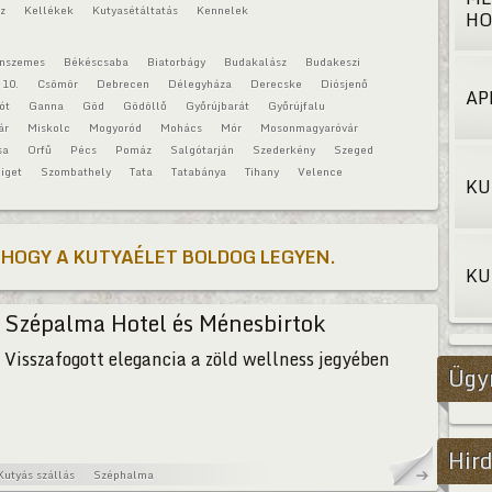
áz
Kellékek
Kutyasétáltatás
Kennelek
HO
onszemes
Békéscsaba
Biatorbágy
Budakalász
Budakeszi
 10.
Csömör
Debrecen
Délegyháza
Derecske
Diósjenő
AP
ót
Ganna
Göd
Gödöllő
Győrújbarát
Győrújfalu
ár
Miskolc
Mogyoród
Mohács
Mór
Mosonmagyaróvár
sa
Orfű
Pécs
Pomáz
Salgótarján
Szederkény
Szeged
iget
Szombathely
Tata
Tatabánya
Tihany
Velence
KU
 HOGY A KUTYAÉLET BOLDOG LEGYEN.
KU
Szépalma Hotel és Ménesbirtok
Visszafogott elegancia a zöld wellness jegyében
Ügy
Hird
Kutyás szállás
Széphalma