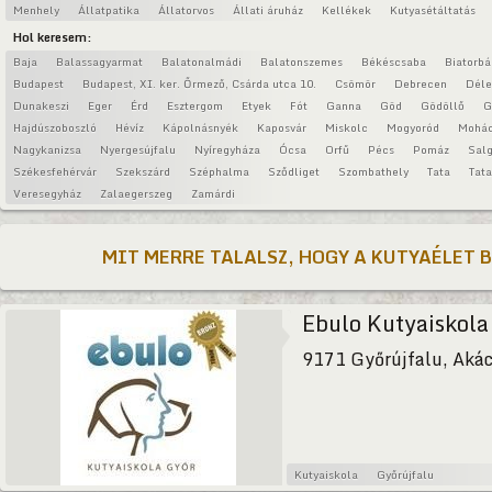
Menhely
Állatpatika
Állatorvos
Állati áruház
Kellékek
Kutyasétáltatás
Hol keresem:
Baja
Balassagyarmat
Balatonalmádi
Balatonszemes
Békéscsaba
Biatorbá
Budapest
Budapest, XI. ker. Őrmező, Csárda utca 10.
Csömör
Debrecen
Déle
Dunakeszi
Eger
Érd
Esztergom
Etyek
Fót
Ganna
Göd
Gödöllő
G
Hajdúszoboszló
Hévíz
Kápolnásnyék
Kaposvár
Miskolc
Mogyoród
Mohá
Nagykanizsa
Nyergesújfalu
Nyíregyháza
Ócsa
Orfű
Pécs
Pomáz
Salg
Székesfehérvár
Szekszárd
Széphalma
Sződliget
Szombathely
Tata
Tat
Veresegyház
Zalaegerszeg
Zamárdi
MIT MERRE TALALSZ, HOGY A KUTYAÉLET 
Ebulo Kutyaiskola
9171 Győrújfalu, Akác
Kutyaiskola
Győrújfalu