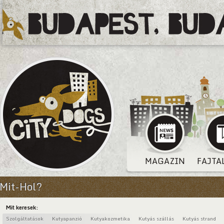
MAGAZIN
FAJTA
Mit-Hol?
Mit keresek:
Szolgáltatások
Kutyapanzió
Kutyakozmetika
Kutyás szállás
Kutyás strand